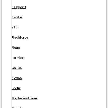
Easyprint
Einstar
eSun
Flashforge
Flsun
Formbot
GST3D
Kywoo
Loclik
Matter and form