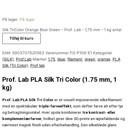
På lager:
På lager
Silk TriColor Orange Blue Green – Prof. Lab - 1,75 mm - 1 kg antal
Tilføj til kurv
EAN:
5903707920563
Varenummer
FG-P106-E1
Kategorier
(SILK)
,
Prof.Lab
Mærker
1.75
,
blue
,
filament
,
green
,
orange
,
PLA
Silk (Tri Color)
,
Prof lab
Prof. Lab PLA Silk Tri Color (1.75 mm, 1
kg)
Prof. Lab PLA Silk Tri Color
er et visuelt imponerende silkefilament
med en spektakulær
triple-farveeffekt
, som skifter farve alt efter lys
og betragtningsvinkel. Hver spole kombinerer
tre kontrast- eller
komplementærfarver
, hvilket giver dine 3D-prints en iøjnefaldende og
nærmest magisk finish uden efterbehandling. Den silkebløde glans