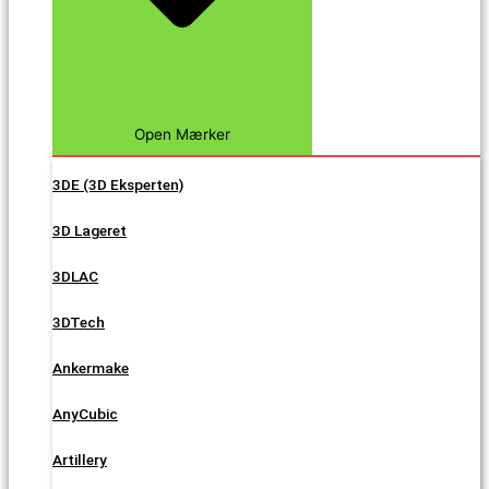
Open Mærker
3DE (3D Eksperten)
3D Lageret
3DLAC
3DTech
Ankermake
AnyCubic
Artillery