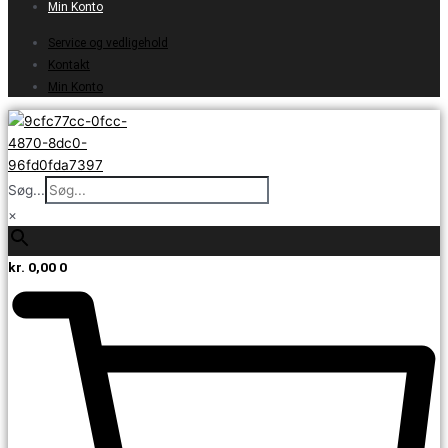
Min Konto
Service og vedligehold
Kontakt
Min Konto
Søg...
×
kr.
0,00
0