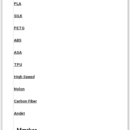
PLA
SILK
PETG
ABS
ASA
TPU
High Speed
Nylon
Carbon Fiber
Andet