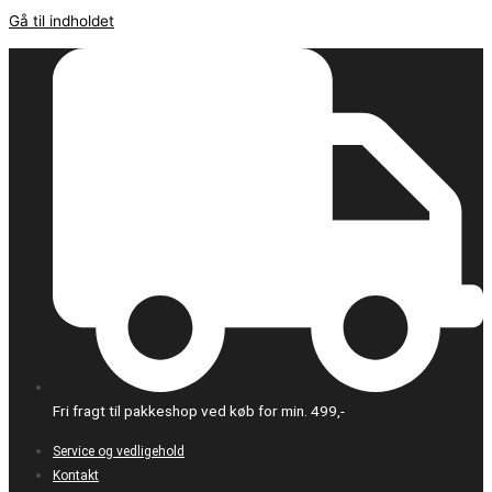
Gå til indholdet
Fri fragt til pakkeshop ved køb for min. 499,-
Service og vedligehold
Kontakt