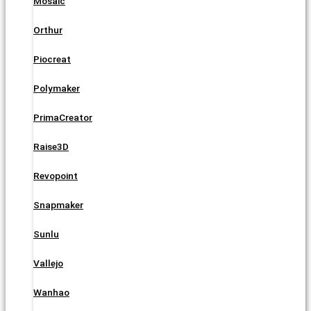
Mosaic
Orthur
Piocreat
Polymaker
PrimaCreator
Raise3D
Revopoint
Snapmaker
Sunlu
Vallejo
Wanhao