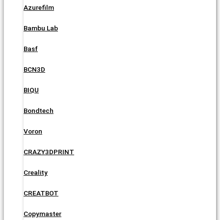
Azurefilm
Bambu Lab
Basf
BCN3D
BIQU
Bondtech
Voron
CRAZY3DPRINT
Creality
CREATBOT
Copymaster