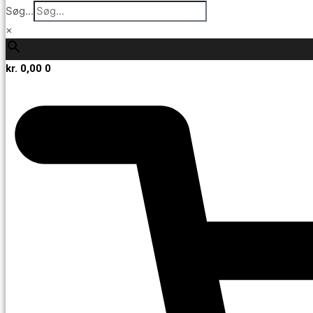
Søg...
×
kr.
0,00
0