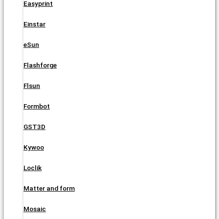
Easyprint
Einstar
eSun
Flashforge
Flsun
Formbot
GST3D
Kywoo
Loclik
Matter and form
Mosaic