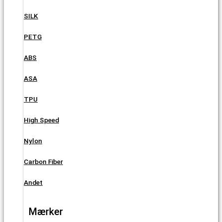
SILK
PETG
ABS
ASA
TPU
High Speed
Nylon
Carbon Fiber
Andet
Mærker