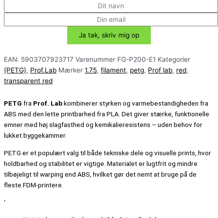
EAN:
5903707923717
Varenummer
FG-P200-E1
Kategorier
(PETG)
,
Prof.Lab
Mærker
1.75
,
filament
,
petg
,
Prof lab
,
red
,
transparent red
PETG
fra
Prof. Lab
kombinerer styrken og varmebestandigheden fra
ABS med den lette printbarhed fra PLA. Det giver stærke, funktionelle
emner med høj slagfasthed og kemikalieresistens – uden behov for
lukket byggekammer.
PETG er et populært valg til både tekniske dele og visuelle prints, hvor
holdbarhed og stabilitet er vigtige. Materialet er lugtfrit og mindre
tilbøjeligt til warping end ABS, hvilket gør det nemt at bruge på de
fleste FDM-printere.
‘