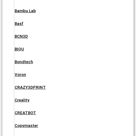
Bambu Lab
Basf
BCN3D
BIQU
Bondtech
Voron
CRAZY3DPRINT
Creality
CREATBOT
Copymaster