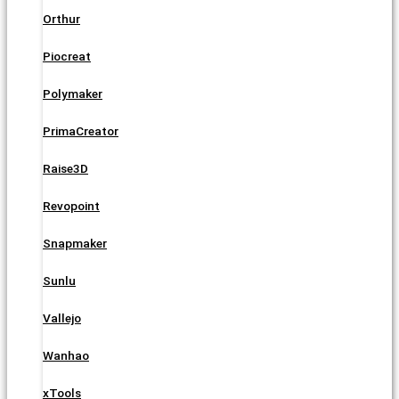
Orthur
Piocreat
Polymaker
PrimaCreator
Raise3D
Revopoint
Snapmaker
Sunlu
Vallejo
Wanhao
xTools