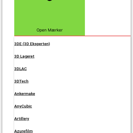
Open Mærker
3DE (3D Eksperten)
3D Lageret
3DLAC
3DTech
Ankermake
AnyCubic
Artillery
Azurefilm