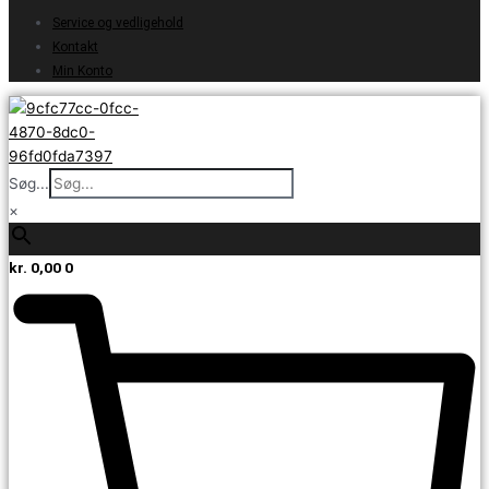
Service og vedligehold
Kontakt
Min Konto
Søg...
×
kr.
0,00
0