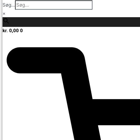
Søg...
×
kr.
0,00
0