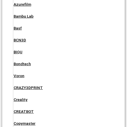
Azurefilm
Bambu Lab
Basf
BCN3D
BIQU
Bondtech
Voron
CRAZY3DPRINT
Creality
CREATBOT
Copymaster