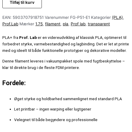
Tilføj til kurv
EAN:
5903707918751
Varenummer
FG-P51-E1
Kategorier
(PLA)
,
Prof.Lab
Mærker
1.75
,
filament
,
pla
,
Prof lab
,
transparent
PLA+ fra
Prof. Lab
er en videreudvikling af klassisk PLA, optimeret til
forbedret styrke, varmebestandighed og lagbinding. Det er let at printe
med og ideelt til både funktionelle prototyper og dekorative modeller.
Denne filament leveres i vakuumpakket spole med fugtbeskyttelse –
klar til direkte brug i de fleste FDM printere.
Fordele:
Øget styrke og holdbarhed sammenlignet med standard PLA
Let printbar – ingen warping eller lugtgener
Velegnet til både begyndere og professionelle