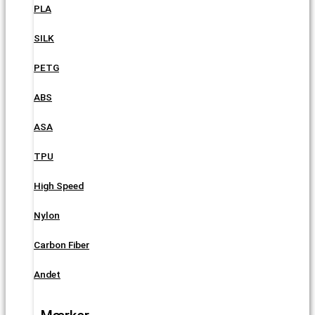
PLA
SILK
PETG
ABS
ASA
TPU
High Speed
Nylon
Carbon Fiber
Andet