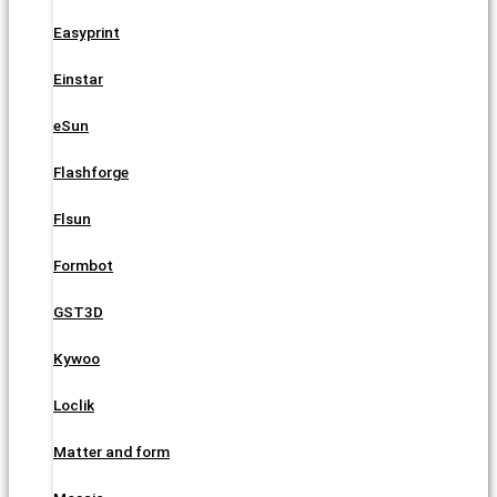
Easyprint
Einstar
eSun
Flashforge
Flsun
Formbot
GST3D
Kywoo
Loclik
Matter and form