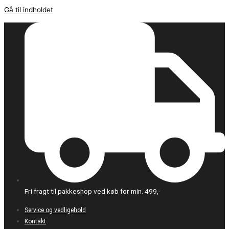
Gå til indholdet
Fri fragt til pakkeshop ved køb for min. 499,-
Service og vedligehold
Kontakt