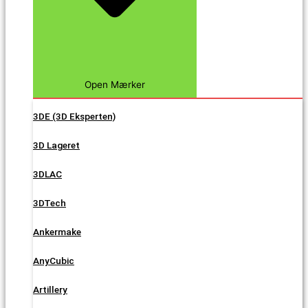
Open Mærker
3DE (3D Eksperten)
3D Lageret
3DLAC
3DTech
Ankermake
AnyCubic
Artillery