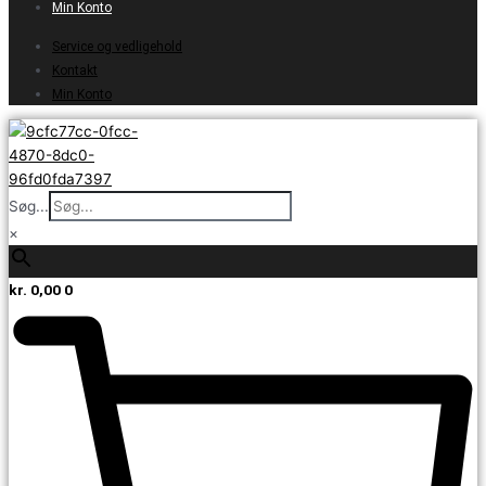
Min Konto
Service og vedligehold
Kontakt
Min Konto
Søg...
×
kr.
0,00
0