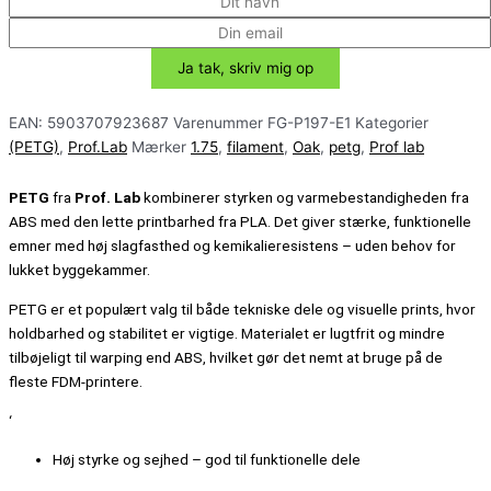
EAN:
5903707923687
Varenummer
FG-P197-E1
Kategorier
(PETG)
,
Prof.Lab
Mærker
1.75
,
filament
,
Oak
,
petg
,
Prof lab
PETG
fra
Prof. Lab
kombinerer styrken og varmebestandigheden fra
ABS med den lette printbarhed fra PLA. Det giver stærke, funktionelle
emner med høj slagfasthed og kemikalieresistens – uden behov for
lukket byggekammer.
PETG er et populært valg til både tekniske dele og visuelle prints, hvor
holdbarhed og stabilitet er vigtige. Materialet er lugtfrit og mindre
tilbøjeligt til warping end ABS, hvilket gør det nemt at bruge på de
fleste FDM-printere.
‘
Høj styrke og sejhed – god til funktionelle dele