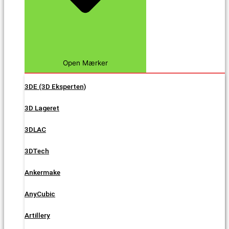
Open Mærker
3DE (3D Eksperten)
3D Lageret
3DLAC
3DTech
Ankermake
AnyCubic
Artillery