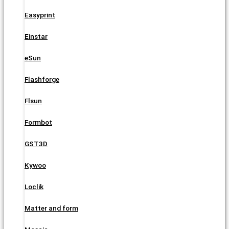
Easyprint
Einstar
eSun
Flashforge
Flsun
Formbot
GST3D
Kywoo
Loclik
Matter and form