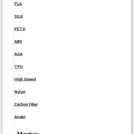
PLA
SILK
PETG
ABS
ASA
TPU
High Speed
Nylon
Carbon Fiber
Andet