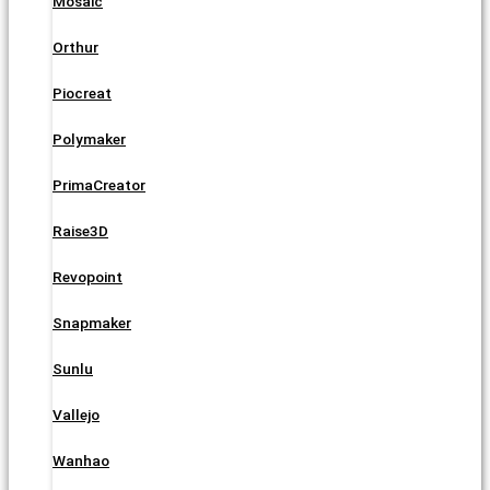
Mosaic
Orthur
Piocreat
Polymaker
PrimaCreator
Raise3D
Revopoint
Snapmaker
Sunlu
Vallejo
Wanhao