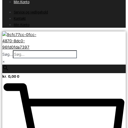
Min Konto
Service og vedligehold
Kontakt
Min Konto
Søg...
×
kr.
0,00
0