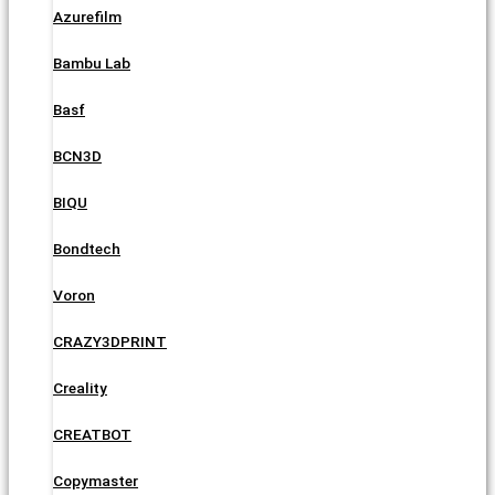
Azurefilm
Bambu Lab
Basf
BCN3D
BIQU
Bondtech
Voron
CRAZY3DPRINT
Creality
CREATBOT
Copymaster