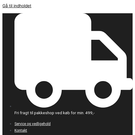
Gå til indholdet
Fri fragt til pakkeshop ved køb for min. 499,-
Service og vedligehold
Kontakt