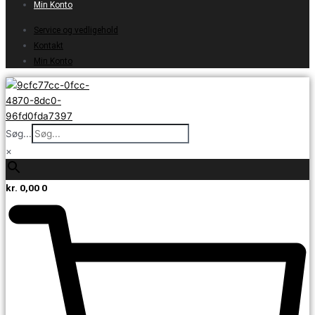
Min Konto
Service og vedligehold
Kontakt
Min Konto
Søg...
×
kr.
0,00
0