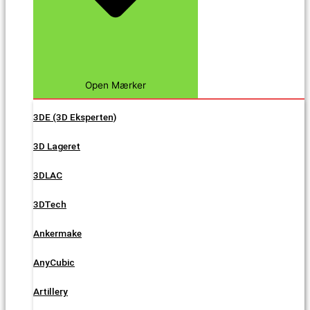
Open Mærker
3DE (3D Eksperten)
3D Lageret
3DLAC
3DTech
Ankermake
AnyCubic
Artillery