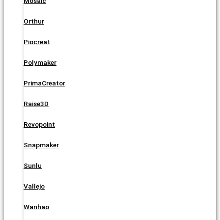
Mosaic
Orthur
Piocreat
Polymaker
PrimaCreator
Raise3D
Revopoint
Snapmaker
Sunlu
Vallejo
Wanhao