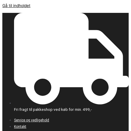
Gå til indholdet
Fri fragt til pakkeshop ved køb for min. 499,-
Service og vedligehold
Kontakt