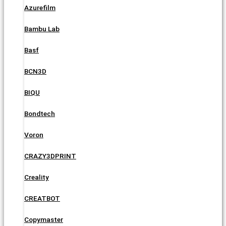
Azurefilm
Bambu Lab
Basf
BCN3D
BIQU
Bondtech
Voron
CRAZY3DPRINT
Creality
CREATBOT
Copymaster