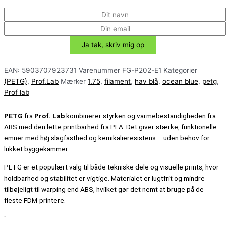
EAN:
5903707923731
Varenummer
FG-P202-E1
Kategorier
(PETG)
,
Prof.Lab
Mærker
1.75
,
filament
,
hav blå
,
ocean blue
,
petg
,
Prof lab
PETG
fra
Prof. Lab
kombinerer styrken og varmebestandigheden fra
ABS med den lette printbarhed fra PLA. Det giver stærke, funktionelle
emner med høj slagfasthed og kemikalieresistens – uden behov for
lukket byggekammer.
PETG er et populært valg til både tekniske dele og visuelle prints, hvor
holdbarhed og stabilitet er vigtige. Materialet er lugtfrit og mindre
tilbøjeligt til warping end ABS, hvilket gør det nemt at bruge på de
fleste FDM-printere.
‘