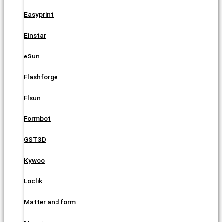
Easyprint
Einstar
eSun
Flashforge
Flsun
Formbot
GST3D
Kywoo
Loclik
Matter and form