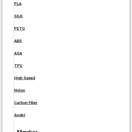
PLA
SILK
PETG
ABS
ASA
TPU
High Speed
Nylon
Carbon Fiber
Andet