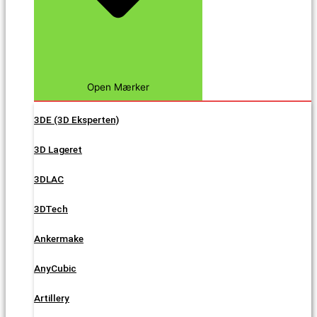
Open Mærker
3DE (3D Eksperten)
3D Lageret
3DLAC
3DTech
Ankermake
AnyCubic
Artillery