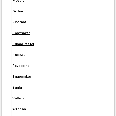
Mosaic
Orthur
Piocreat
Polymaker
PrimaCreator
Raise3D
Revopoint
Snapmaker
Sunlu
Vallejo
Wanhao