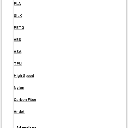
PLA
SILK
PETG
ABS
ASA
TPU
High Speed
Nylon
Carbon Fiber
Andet