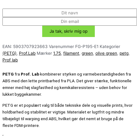
EAN:
5903707923663
Varenummer
FG-P195-E1
Kategorier
(PETG)
,
Prof.Lab
Mærker
1.75
,
filament
,
green
,
olive green
,
petg
,
Prof lab
PETG
fra
Prof. Lab
kombinerer styrken og varmebestandigheden fra
ABS med den lette printbarhed fra PLA. Det giver stærke, funktionelle
emner med høj slagfasthed og kemikalieresistens – uden behov for
lukket byggekammer.
PETG er et populært valg til både tekniske dele og visuelle prints, hvor
holdbarhed og stabilitet er vigtige. Materialet er lugtfrit og mindre
tilbøjeligt til warping end ABS, hvilket gør det nemt at bruge på de
fleste FDM-printere.
‘