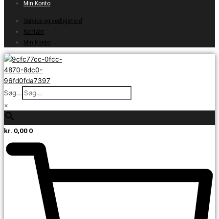
Min Konto
Service og vedligehold
Kontakt
Min Konto
Søg...
×
kr.
0,00
0