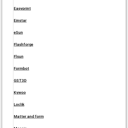
Easyprint
Einstar
eSun
Flashforge
Flsun
Formbot
GST3D
Kywoo
Loclik
Matter and form