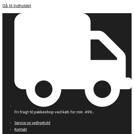
Gå til indholdet
Fri fragt til pakkeshop ved køb for min. 499,-
Service og vedligehold
Kontakt