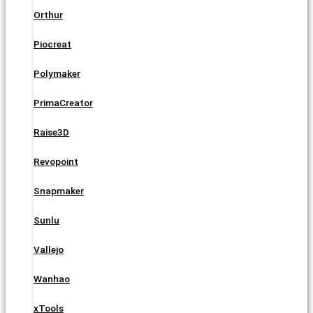
Orthur
Piocreat
Polymaker
PrimaCreator
Raise3D
Revopoint
Snapmaker
Sunlu
Vallejo
Wanhao
xTools