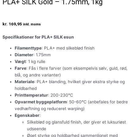
PLA+ SILK Gold – 1.75mm, 1kg
kr.
169,95
inkl. moms
Specifikationer for PLA+ SILK esun
Filamenttype
: PLA+ med silkeblød finish
Diameter
: 1.75mm
Vægt
: 1 kg rulle
Farve
: Fås i flere farver (som eksempelvis sølv, guld, rød,
blå, og andre varianter)
Materiale
: PLA+ blanding, hvilket giver ekstra styrke og
holdbarhed
Printtemperatur
: 200-230°C
Opvarmet byggeplatform
: 50-60°C (anbefales for bedre
vedhæftning og reduceret warping)
Egenskaber
:
Silkeblød og glansfuld finish, der giver et luksuriøst
udseende
Øget styrke og holdbarhed sammenlignet med