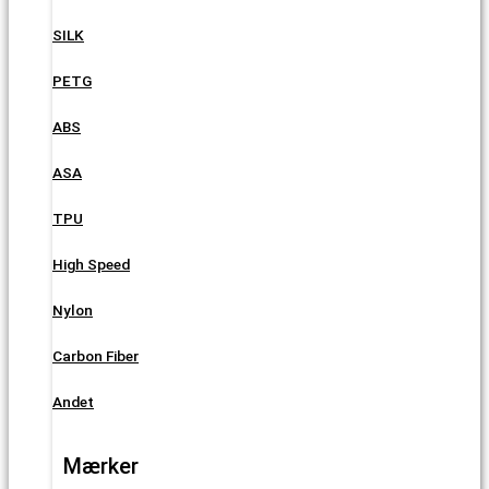
SILK
PETG
ABS
ASA
TPU
High Speed
Nylon
Carbon Fiber
Andet
Mærker