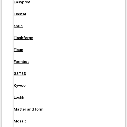
Easyprint
Einstar
eSun
Flashforge
Flsun
Formbot
GST3D
Kywoo
Loclik
Matter and form
Mosaic