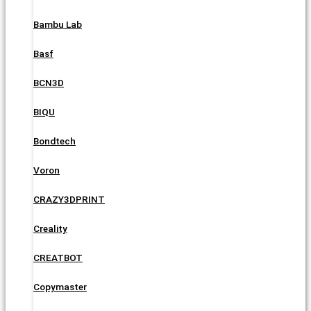
Bambu Lab
Basf
BCN3D
BIQU
Bondtech
Voron
CRAZY3DPRINT
Creality
CREATBOT
Copymaster