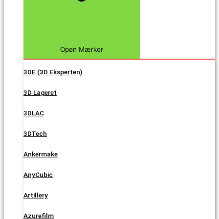
Open Mærker
3DE (3D Eksperten)
3D Lageret
3DLAC
3DTech
Ankermake
AnyCubic
Artillery
Azurefilm