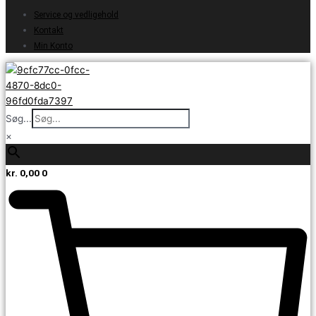
Service og vedligehold
Kontakt
Min Konto
Søg...
×
kr.
0,00
0