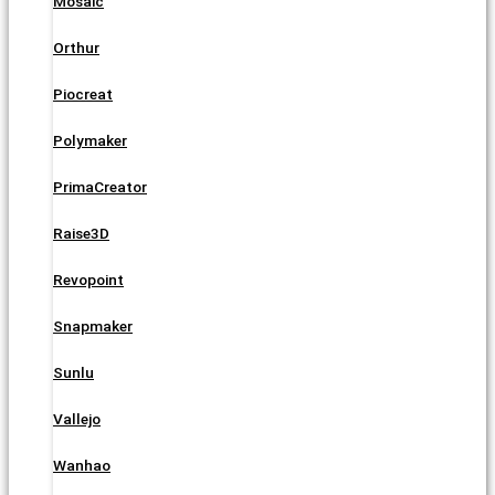
Mosaic
Orthur
Piocreat
Polymaker
PrimaCreator
Raise3D
Revopoint
Snapmaker
Sunlu
Vallejo
Wanhao