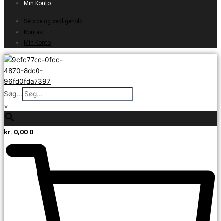
Min Konto
Service og vedligehold
Kontakt
Min Konto
Søg...
×
kr.
0,00
0