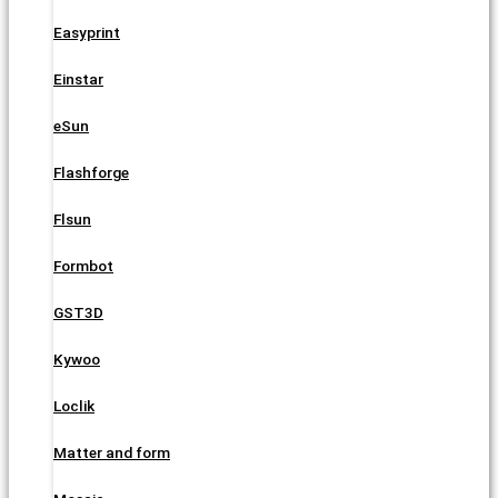
Easyprint
Einstar
eSun
Flashforge
Flsun
Formbot
GST3D
Kywoo
Loclik
Matter and form