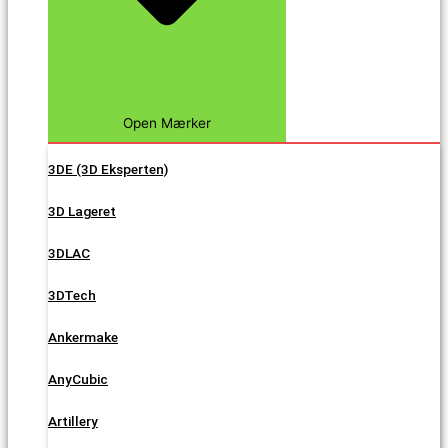
Open Mærker
3DE (3D Eksperten)
3D Lageret
3DLAC
3DTech
Ankermake
AnyCubic
Artillery