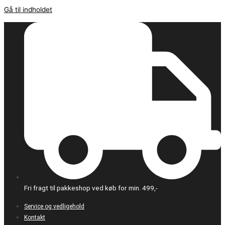
Gå til indholdet
Fri fragt til pakkeshop ved køb for min. 499,-
Service og vedligehold
Kontakt