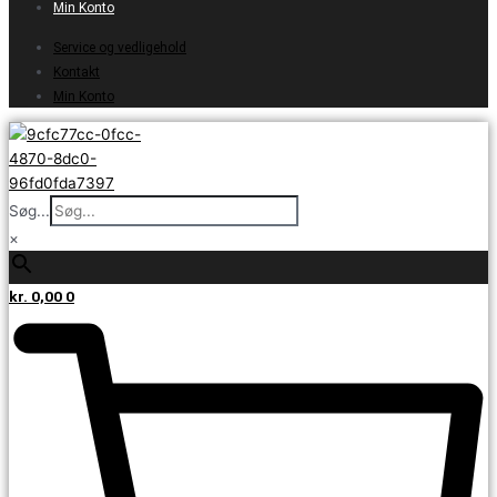
Min Konto
Service og vedligehold
Kontakt
Min Konto
Søg...
×
kr.
0,00
0