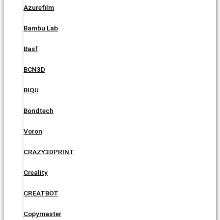
Azurefilm
Bambu Lab
Basf
BCN3D
BIQU
Bondtech
Voron
CRAZY3DPRINT
Creality
CREATBOT
Copymaster