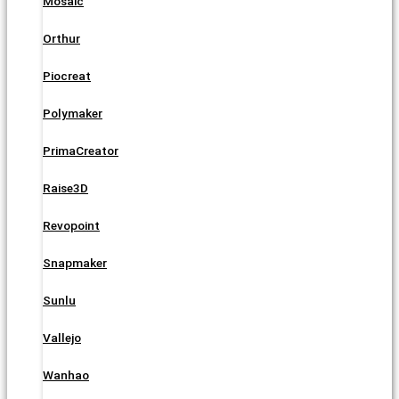
Mosaic
Orthur
Piocreat
Polymaker
PrimaCreator
Raise3D
Revopoint
Snapmaker
Sunlu
Vallejo
Wanhao