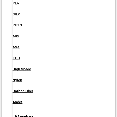
PLA
SILK
PETG
ABS
ASA
TPU
High Speed
Nylon
Carbon Fiber
Andet