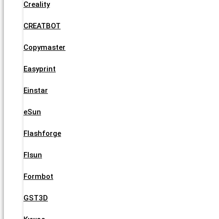
Creality
CREATBOT
Copymaster
Easyprint
Einstar
eSun
Flashforge
Flsun
Formbot
GST3D