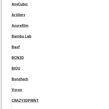
AnyCubic
Artillery
Azurefilm
Bambu Lab
Basf
BCN3D
BIQU
Bondtech
Voron
CRAZY3DPRINT