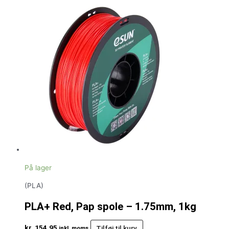
På lager
(PLA)
PLA+ Red, Pap spole – 1.75mm, 1kg
kr.
154,95
Tilføj til kurv
inkl. moms