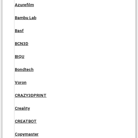
Azurefilm
Bambu Lab
Basf
BCN3D
BIQU
Bondtech
Voron
CRAZY3DPRINT
Creality
CREATBOT
Copymaster