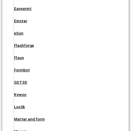
Easyprint
Einstar
eSun
Flashforge
Flsun
Formbot
GST3D
Kywoo
Loclik
Matter and form