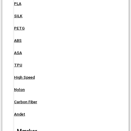
PLA
SILK
PETG
ABS
ASA
TPU
High Speed
Nylon
Carbon Fiber
Andet