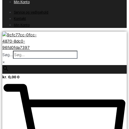
Min Konto
Service og vedligehold
Kontakt
Min Konto
Søg...
×
kr.
0,00
0