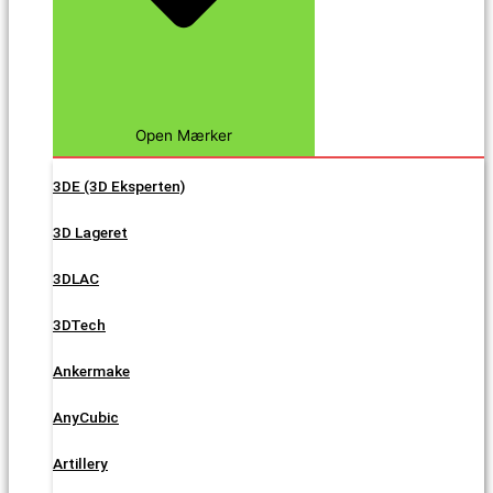
Open Mærker
3DE (3D Eksperten)
3D Lageret
3DLAC
3DTech
Ankermake
AnyCubic
Artillery