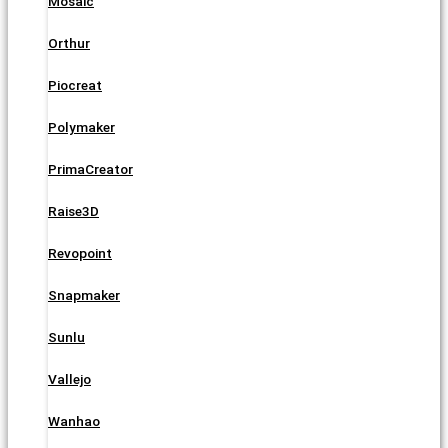
Mosaic
Orthur
Piocreat
Polymaker
PrimaCreator
Raise3D
Revopoint
Snapmaker
Sunlu
Vallejo
Wanhao