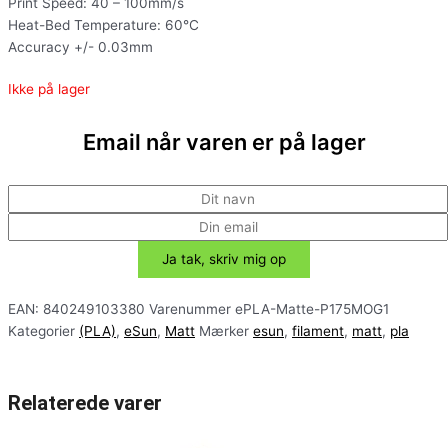
Print Speed: 40 – 100mm/s
Heat-Bed Temperature: 60°C
Accuracy +/- 0.03mm
Ikke på lager
Email når varen er på lager
EAN:
840249103380
Varenummer
ePLA-Matte-P175MOG1
Kategorier
(PLA)
,
eSun
,
Matt
Mærker
esun
,
filament
,
matt
,
pla
Relaterede varer