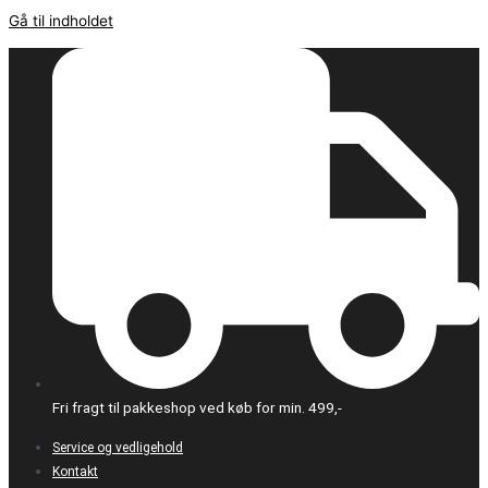
Gå til indholdet
Fri fragt til pakkeshop ved køb for min. 499,-
Service og vedligehold
Kontakt