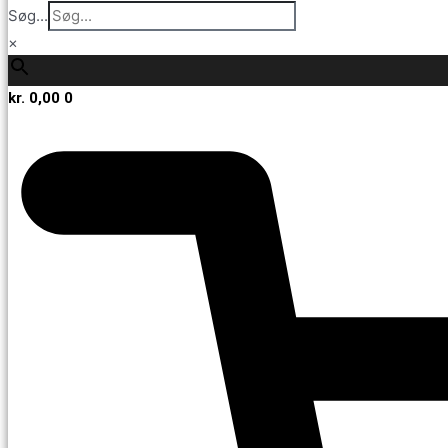
Søg...
×
kr.
0,00
0