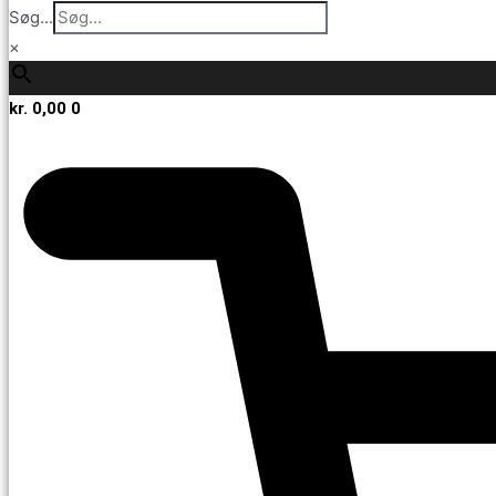
Søg...
×
kr.
0,00
0