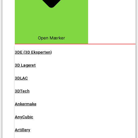
Open Mærker
3DE (3D Eksperten)
3D Lageret
3DLAC
3DTech
Ankermake
AnyCubic
Artillery