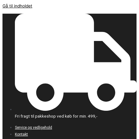
Gå til indholdet
Fri fragt til pakkeshop ved køb for min. 499,-
Service og vedligehold
Kontakt