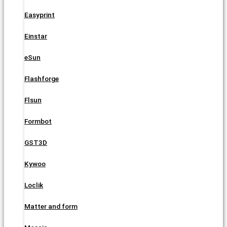
Easyprint
Einstar
eSun
Flashforge
Flsun
Formbot
GST3D
Kywoo
Loclik
Matter and form