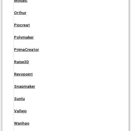
Mosaic
Orthur
Piocreat
Polymaker
PrimaCreator
Raise3D
Revopoint
Snapmaker
Sunlu
Vallejo
Wanhao