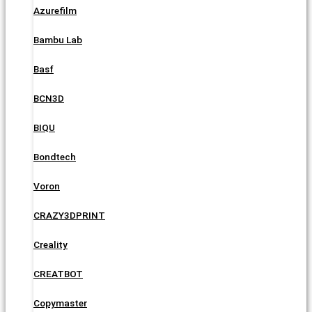
Azurefilm
Bambu Lab
Basf
BCN3D
BIQU
Bondtech
Voron
CRAZY3DPRINT
Creality
CREATBOT
Copymaster