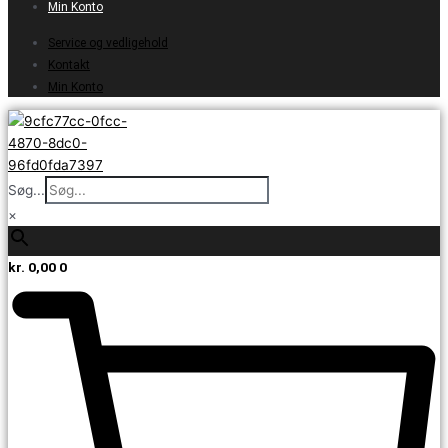
Min Konto
Service og vedligehold
Kontakt
Min Konto
Søg...
×
kr.
0,00
0