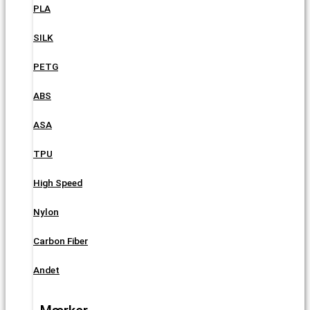
PLA
SILK
PETG
ABS
ASA
TPU
High Speed
Nylon
Carbon Fiber
Andet