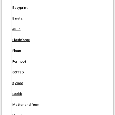
Easyprint
Einstar
eSun
Flashforge
Flsun
Formbot
GST3D
Kywoo
Loclik
Matter and form