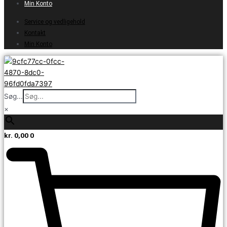
Min Konto
Service og vedligehold
Kontakt
Min Konto
Søg...
×
kr.
0,00
0