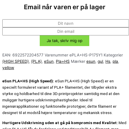
Email når varen er på lager
EAN:
6922572204577
Varenummer
ePLA+HS-P175Y1
Kategorier
(HIGH SPEED)
,
(PLA)
,
eSun
,
Pla+HS
Mærker
esun
,
gul
,
Hs
,
pla
,
yellow
eSun PLA+HS (High Speed):
eSun PLA+HS (High Speed) er en
specielt formuleret variant af PLA+ filamentet, der tilbyder ekstra
styrke og holdbarhed til dine 3D-printprojekter samtidig med at den
muliggør hurtigere udskrivningshastigheder. Ideel til
ingeniørapplikationer og funktionelle prototyper, dette filament er
designet til at modstå højere temperaturer og mekanisk stress.
Hurtigere Udskrivning uden at gå på kompromis med Kvalitet:
Med