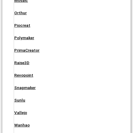
Mosaic
Orthur
Piocreat
Polymaker
PrimaCreator
Raise3D
Revopoint
Snapmaker
Sunlu
Vallejo
Wanhao