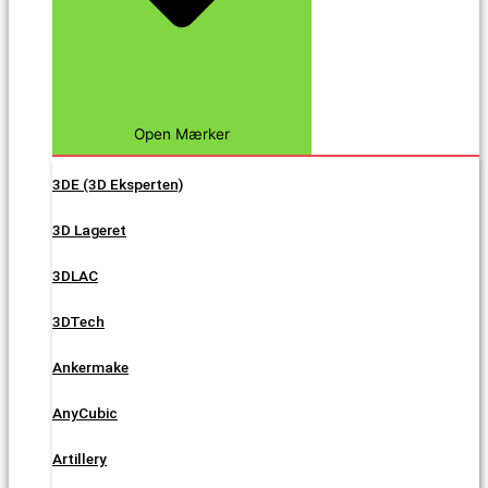
Open Mærker
3DE (3D Eksperten)
3D Lageret
3DLAC
3DTech
Ankermake
AnyCubic
Artillery