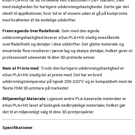
eSun PLA+HS får du fordelene ved traditionelt PLA+ filament, men
med muligheden for hurtigere udskrivningshastigheder. Dette gør det
ideelt til applikationer, hvor tid er af essens uden at gå på kompromis
med kvaliteten af de endelige udskrifter.
Fremragende Overfladefinish:
Selv med den øgede
udskrivningshastighed leverer eSun PLA+HS stadig enestående
overfladefinish og detaljer i dine udskrifter. Det glatte materiale og
ensartede flow resulterer i jævne lag og skarpe detaljer, hvilket giver et
professionelt udseende til dine 3D-printede emner.
Nem at Printe med:
Trods den hurtigere udskrivningshastighed er
eSun PLA+HS stadig let at printe med. Det har en bred
udskrivningstemperatur på typisk 200-220°C og er kompatibelt med de
fleste FDM 3D-printere på markedet.
Miljøvenligt Materiale:
Ligesom andre PLA-baserede materialer er
eSun PLA+HS lavet af biologisk nedbrydelige materialer, hvilket gør
det til et miljøvenligt valg til dine 3D-printprojekter.
Specifikationer: