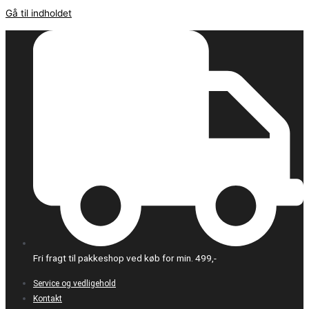
Gå til indholdet
Fri fragt til pakkeshop ved køb for min. 499,-
Service og vedligehold
Kontakt