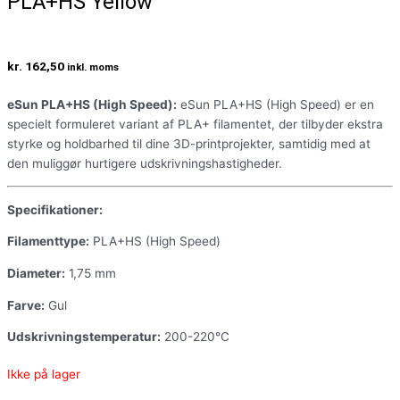
PLA+HS Yellow
kr.
162,50
inkl. moms
eSun PLA+HS (High Speed):
eSun PLA+HS (High Speed) er en
specielt formuleret variant af PLA+ filamentet, der tilbyder ekstra
styrke og holdbarhed til dine 3D-printprojekter, samtidig med at
den muliggør hurtigere udskrivningshastigheder.
Specifikationer:
Filamenttype:
PLA+HS (High Speed)
Diameter:
1,75 mm
Farve:
Gul
Udskrivningstemperatur:
200-220°C
Ikke på lager