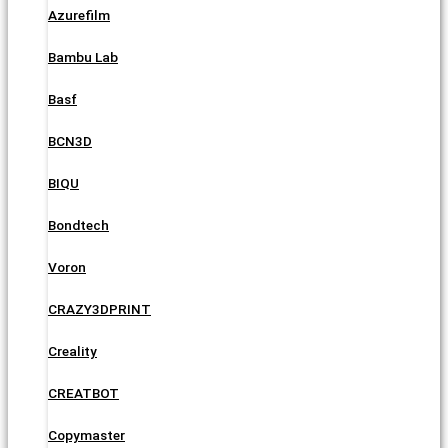
Azurefilm
Bambu Lab
Basf
BCN3D
BIQU
Bondtech
Voron
CRAZY3DPRINT
Creality
CREATBOT
Copymaster