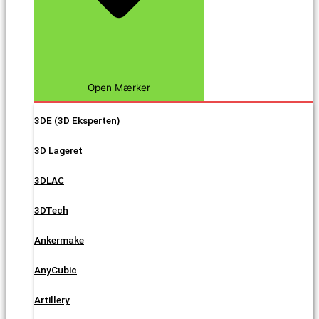
Open Mærker
3DE (3D Eksperten)
3D Lageret
3DLAC
3DTech
Ankermake
AnyCubic
Artillery