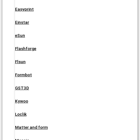
Easyprint
Einstar
eSun
Flashforge
Flsun
Formbot
GST3D
Kywoo
Loclik
Matter and form