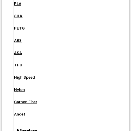
PLA
SILK
PETG
ABS
ASA
TPU
High Speed
Nylon
Carbon Fiber
Andet