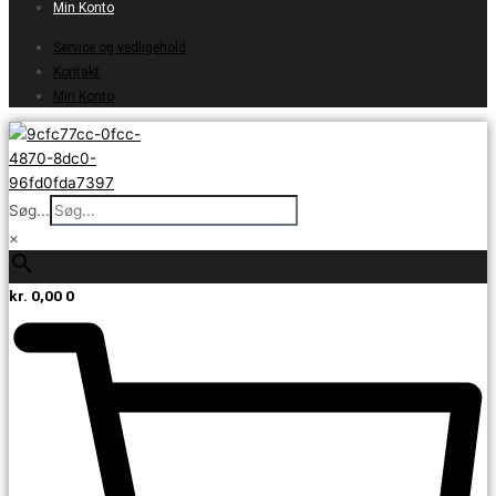
Min Konto
Service og vedligehold
Kontakt
Min Konto
Søg...
×
kr.
0,00
0