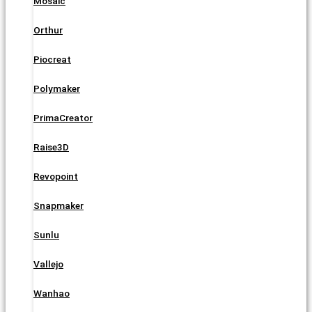
Mosaic
Orthur
Piocreat
Polymaker
PrimaCreator
Raise3D
Revopoint
Snapmaker
Sunlu
Vallejo
Wanhao