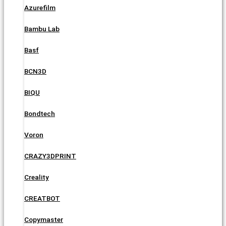
Azurefilm
Bambu Lab
Basf
BCN3D
BIQU
Bondtech
Voron
CRAZY3DPRINT
Creality
CREATBOT
Copymaster