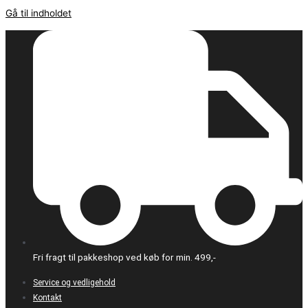
Gå til indholdet
Fri fragt til pakkeshop ved køb for min. 499,-
Service og vedligehold
Kontakt