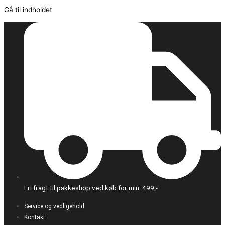
Gå til indholdet
Fri fragt til pakkeshop ved køb for min. 499,-
Service og vedligehold
Kontakt