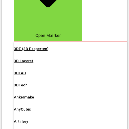
Open Mærker
3DE (3D Eksperten)
3D Lageret
3DLAC
3DTech
Ankermake
AnyCubic
Artillery