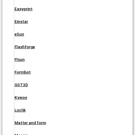
Easyprint
Einstar
eSun
Flashforge
Flsun
Formbot
GST3D
Kywoo
Loclik
Matter and form