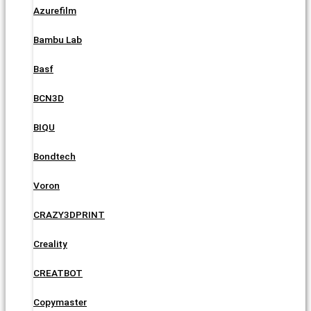
Azurefilm
Bambu Lab
Basf
BCN3D
BIQU
Bondtech
Voron
CRAZY3DPRINT
Creality
CREATBOT
Copymaster