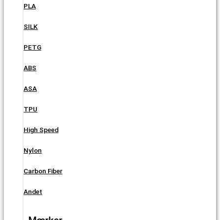
PLA
SILK
PETG
ABS
ASA
TPU
High Speed
Nylon
Carbon Fiber
Andet