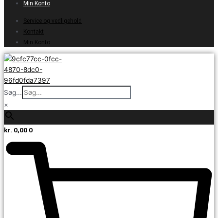
Min Konto
Service og vedligehold
Kontakt
Min Konto
Søg...
×
kr.
0,00
0