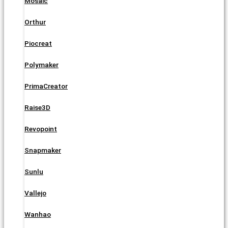
Mosaic
Orthur
Piocreat
Polymaker
PrimaCreator
Raise3D
Revopoint
Snapmaker
Sunlu
Vallejo
Wanhao