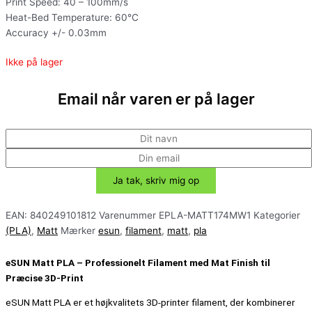
Print Speed: 40 – 100mm/s
Heat-Bed Temperature: 60°C
Accuracy +/- 0.03mm
Ikke på lager
Email når varen er på lager
EAN:
840249101812
Varenummer
EPLA-MATT174MW1
Kategorier
(PLA)
,
Matt
Mærker
esun
,
filament
,
matt
,
pla
eSUN Matt PLA – Professionelt Filament med Mat Finish til
Præcise 3D-Print
eSUN Matt PLA er et højkvalitets 3D-printer filament, der kombinerer