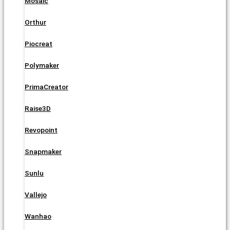
Mosaic
Orthur
Piocreat
Polymaker
PrimaCreator
Raise3D
Revopoint
Snapmaker
Sunlu
Vallejo
Wanhao