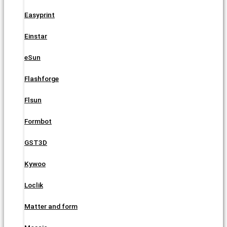
Easyprint
Einstar
eSun
Flashforge
Flsun
Formbot
GST3D
Kywoo
Loclik
Matter and form