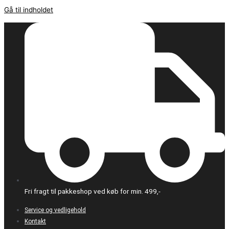
Gå til indholdet
Fri fragt til pakkeshop ved køb for min. 499,-
Service og vedligehold
Kontakt