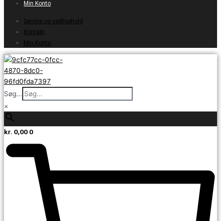
Min Konto
Service og vedligehold
Kontakt
Min Konto
Søg...
×
kr.
0,00
0