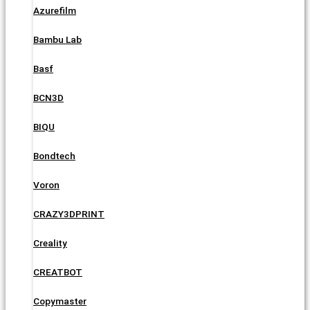
Azurefilm
Bambu Lab
Basf
BCN3D
BIQU
Bondtech
Voron
CRAZY3DPRINT
Creality
CREATBOT
Copymaster