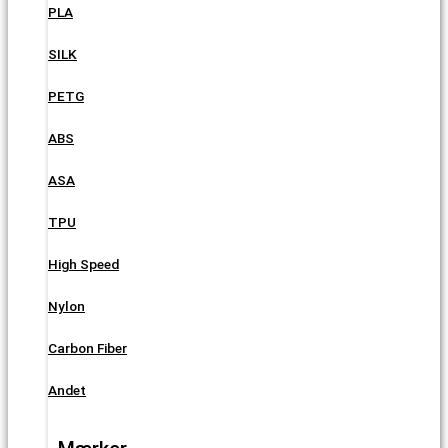
PLA
SILK
PETG
ABS
ASA
TPU
High Speed
Nylon
Carbon Fiber
Andet