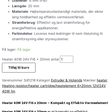
Diameter
: 6 mm (FI6)
Længde
: 20 mm
Materiale
: Højtemperaturbestandigt materiale, der sikrer
lang holdbarhed og effektiv varmeoverførsel.
Strømforbrug
: Effektivt og lavt strømforbrug for
energieffektive applikationer.
Forbindelse
: Leveres med ledninger til nem tilslutning til
strømforsyning eller styresystemer.
På lager:
På lager
Heater 40W 24V FI6 x 20mm antal
Tilføj til kurv
Varenummer
3dl1218
Kategori
Extruder & Hotends
Mærker
heater
,
Heating resistor/heater cartridge/heatelement 6*20mm 12V/24V
40W 1m
Heater 40W 24V FI6 x 20mm – Kompakt og Effektiv Varmeelement
Heater 40W 24V FI6 x 20mm
er et kompakt og effektivt