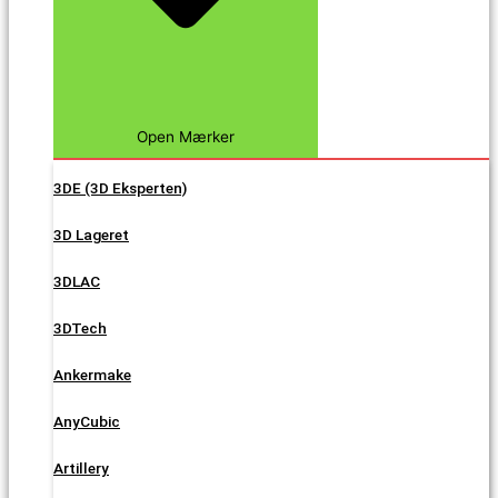
Open Mærker
3DE (3D Eksperten)
3D Lageret
3DLAC
3DTech
Ankermake
AnyCubic
Artillery