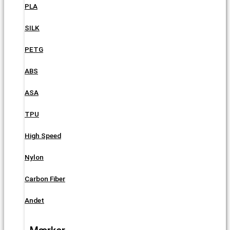
PLA
SILK
PETG
ABS
ASA
TPU
High Speed
Nylon
Carbon Fiber
Andet