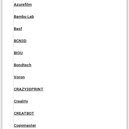
Azurefilm
Bambu Lab
Basf
BCN3D
BIQU
Bondtech
Voron
CRAZY3DPRINT
Creality
CREATBOT
Copymaster