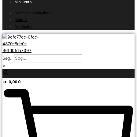
Min Konto
Service og vedligehold
Kontakt
Min Konto
Søg...
×
kr.
0,00
0