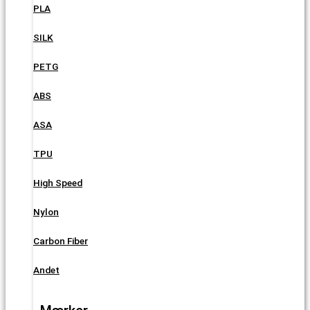
PLA
SILK
PETG
ABS
ASA
TPU
High Speed
Nylon
Carbon Fiber
Andet