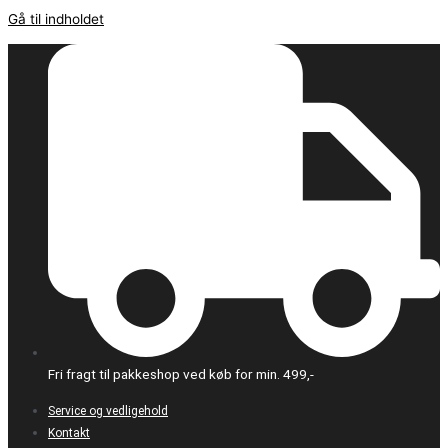
Gå til indholdet
Fri fragt til pakkeshop ved køb for min. 499,-
Service og vedligehold
Kontakt