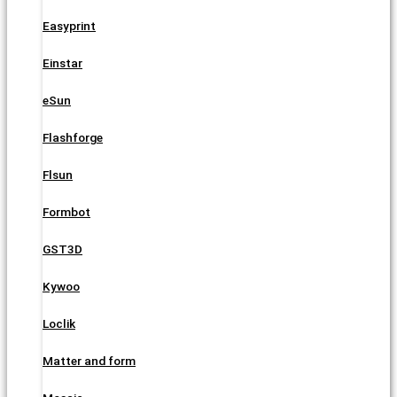
Easyprint
Einstar
eSun
Flashforge
Flsun
Formbot
GST3D
Kywoo
Loclik
Matter and form