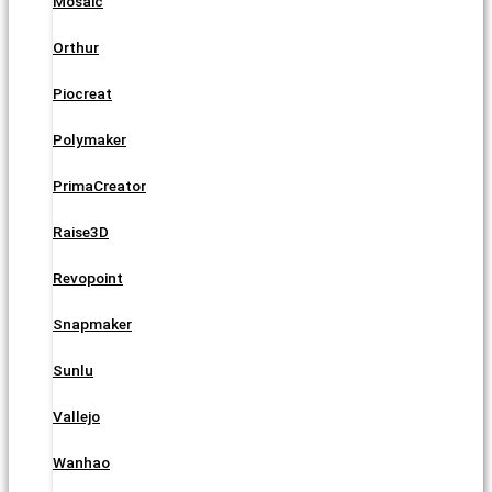
Mosaic
Orthur
Piocreat
Polymaker
PrimaCreator
Raise3D
Revopoint
Snapmaker
Sunlu
Vallejo
Wanhao