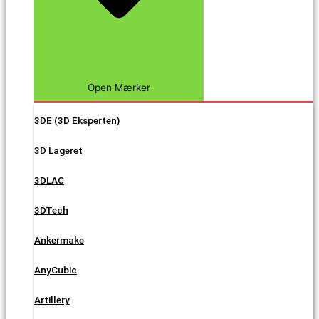
Open Mærker
3DE (3D Eksperten)
3D Lageret
3DLAC
3DTech
Ankermake
AnyCubic
Artillery