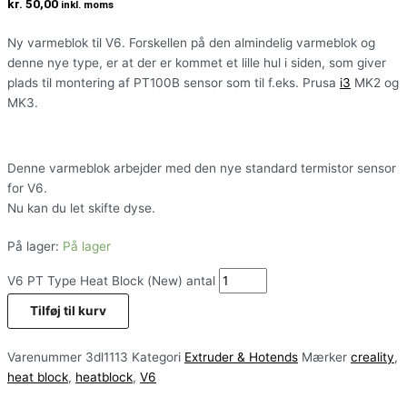
kr.
50,00
inkl. moms
Ny varmeblok til V6. Forskellen på den almindelig varmeblok og
denne nye type, er at der er kommet et lille hul i siden, som giver
plads til montering af PT100B sensor som til f.eks. Prusa
i3
MK2 og
MK3.
Denne varmeblok arbejder med den nye standard termistor sensor
for V6.
Nu kan du let skifte dyse.
På lager:
På lager
V6 PT Type Heat Block (New) antal
Tilføj til kurv
Varenummer
3dl1113
Kategori
Extruder & Hotends
Mærker
creality
,
heat block
,
heatblock
,
V6