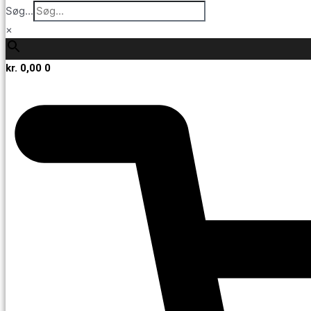
Søg...
×
kr.
0,00
0