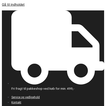
Gå til indholdet
Fri fragt til pakkeshop ved køb for min. 499,-
Service og vedligehold
Kontakt