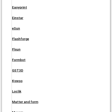
Easyprint
Einstar
eSun
Flashforge
Flsun
Formbot
GST3D
Kywoo
Loclik
Matter and form