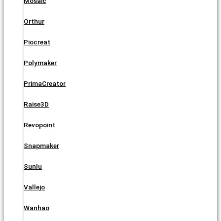
Mosaic
Orthur
Piocreat
Polymaker
PrimaCreator
Raise3D
Revopoint
Snapmaker
Sunlu
Vallejo
Wanhao