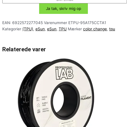
EAN:
6922572277045
Varenummer
ETPU-95A175CCTA1
Kategorier
(TPU)
,
eSun
,
eSun
,
TPU
Mærker
color change
,
tpu
Relaterede varer