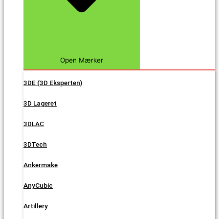
Open Mærker
3DE (3D Eksperten)
3D Lageret
3DLAC
3DTech
Ankermake
AnyCubic
Artillery