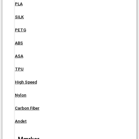
PLA
SILK
PETG
ABS
ASA
TPU
High Speed
Nylon
Carbon Fiber
Andet