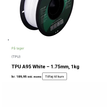
På lager
(TPU)
TPU A95 White – 1.75mm, 1kg
kr.
189,95
Tilføj til kurv
inkl. moms