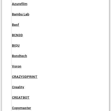
Azurefilm
Bambu Lab
Basf
BCN3D
BIQU
Bondtech
Voron
CRAZY3DPRINT
Creality
CREATBOT
Copymaster