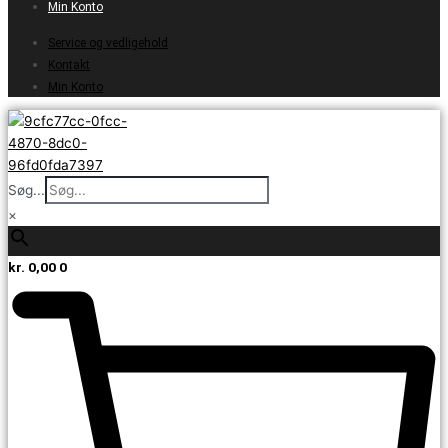
Min Konto
Service og vedligehold
Kontakt
Min Konto
Søg...
×
kr.
0,00
0