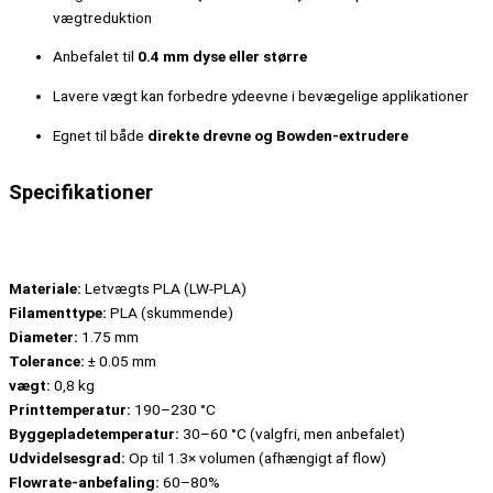
vægtreduktion
Anbefalet til
0.4 mm dyse eller større
Lavere vægt kan forbedre ydeevne i bevægelige applikationer
Egnet til både
direkte drevne og Bowden-extrudere
Specifikationer
Materiale:
Letvægts PLA (LW-PLA)
Filamenttype:
PLA (skummende)
Diameter:
1.75 mm
Tolerance:
± 0.05 mm
vægt:
0,8 kg
Printtemperatur:
190–230 °C
Byggepladetemperatur:
30–60 °C (valgfri, men anbefalet)
Udvidelsesgrad:
Op til 1.3× volumen (afhængigt af flow)
Flowrate-anbefaling:
60–80%