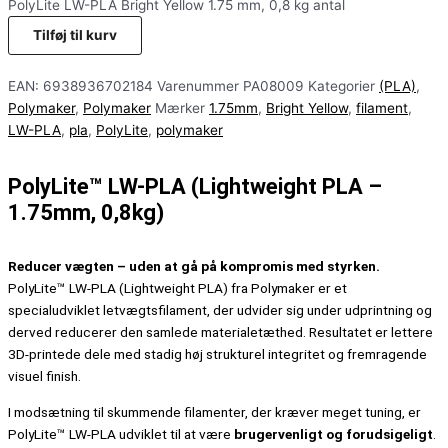
PolyLite LW-PLA Bright Yellow 1.75 mm, 0,8 kg antal
Tilføj til kurv
EAN:
6938936702184
Varenummer
PA08009
Kategorier
(PLA)
,
Polymaker
,
Polymaker
Mærker
1.75mm
,
Bright Yellow
,
filament
,
LW-PLA
,
pla
,
PolyLite
,
polymaker
PolyLite™ LW-PLA (Lightweight PLA –
1.75mm, 0,8kg)
Reducer vægten – uden at gå på kompromis med styrken.
PolyLite™ LW-PLA (Lightweight PLA) fra Polymaker er et
specialudviklet letvægtsfilament, der udvider sig under udprintning og
derved reducerer den samlede materialetæthed. Resultatet er lettere
3D-printede dele med stadig høj strukturel integritet og fremragende
visuel finish.
I modsætning til skummende filamenter, der kræver meget tuning, er
PolyLite™ LW-PLA udviklet til at være
brugervenligt og forudsigeligt
.