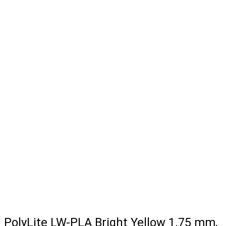
PolyLite LW-PLA Bright Yellow 1.75 mm,