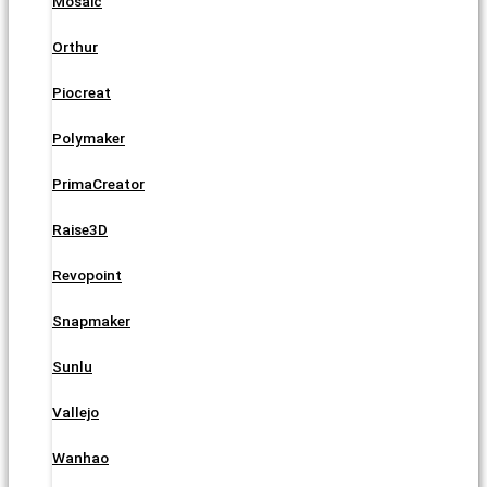
Mosaic
Orthur
Piocreat
Polymaker
PrimaCreator
Raise3D
Revopoint
Snapmaker
Sunlu
Vallejo
Wanhao