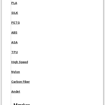
PLA
SILK
PETG
ABS
ASA
TPU
High Speed
Nylon
Carbon Fiber
Andet