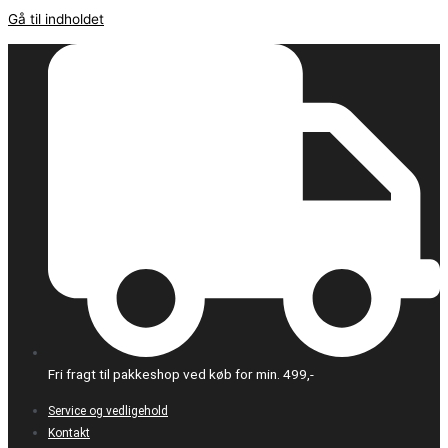
Gå til indholdet
Fri fragt til pakkeshop ved køb for min. 499,-
Service og vedligehold
Kontakt