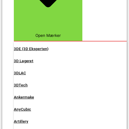
Open Mærker
3DE (3D Eksperten)
3D Lageret
3DLAC
3DTech
Ankermake
AnyCubic
Artillery