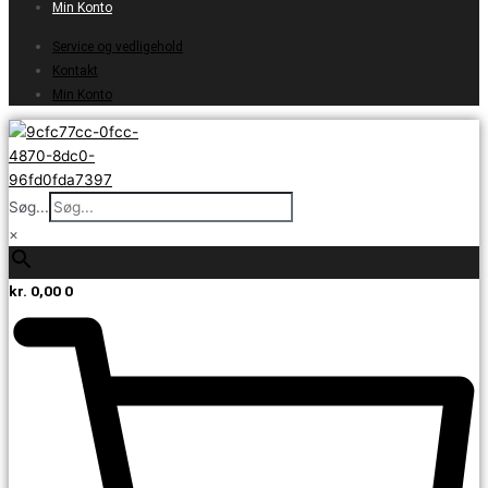
Min Konto
Service og vedligehold
Kontakt
Min Konto
Søg...
×
kr.
0,00
0