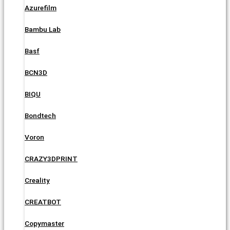
Azurefilm
Bambu Lab
Basf
BCN3D
BIQU
Bondtech
Voron
CRAZY3DPRINT
Creality
CREATBOT
Copymaster