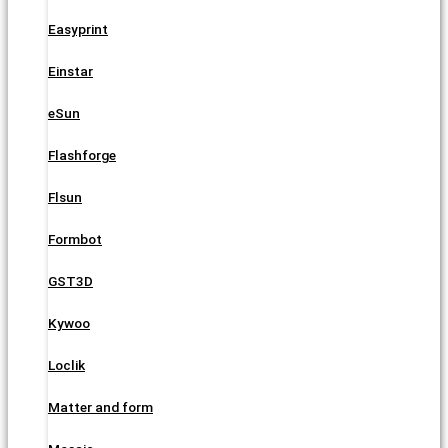
Easyprint
Einstar
eSun
Flashforge
Flsun
Formbot
GST3D
Kywoo
Loclik
Matter and form