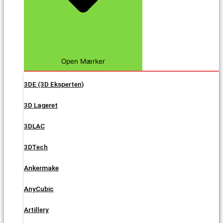
Open Mærker
3DE (3D Eksperten)
3D Lageret
3DLAC
3DTech
Ankermake
AnyCubic
Artillery