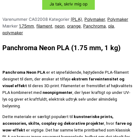
Varenummer
CA02008
Kategorier
(PLA)
,
Polymaker
,
Polymaker
Mærker
1.75mm
,
filament
,
neon
,
orange
,
Panchroma
,
pla
,
polymaker
Panchroma Neon PLA (1.75 mm, 1 kg)
Panchroma Neon PLA
er et iøjnefaldende, højtydende PLA-filament
designet til dem, der ønsker at tilføje
ekstrem farveintensitet og
visuel effekt
til deres 3D-print. Filamentet er fremstillet af højkvalitets
PLA kombineret med
neonpigmenter
, der lyser kraftigt op under UV-
lys og giver et kraftfuldt, elektrisk udtryk selv under almindelig
belysning.
Dette materiale er særligt populært til
kunstneriske prints,
accessories, skilte, cosplay og dekorative projekter
, hvor
farve og
wow-effekt
er vigtige. Det har samme lette printbarhed som klassisk
PLA og kræver ingen opvarmet byggeplade, hvilket gør det ideelt for