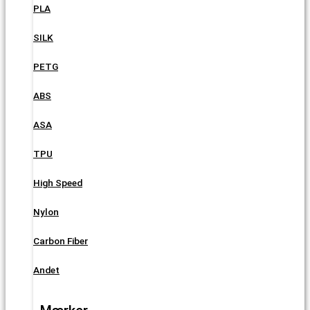
PLA
SILK
PETG
ABS
ASA
TPU
High Speed
Nylon
Carbon Fiber
Andet