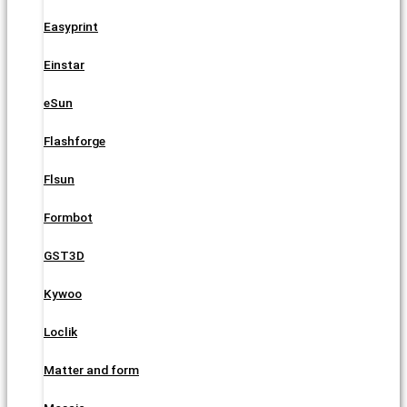
Easyprint
Einstar
eSun
Flashforge
Flsun
Formbot
GST3D
Kywoo
Loclik
Matter and form