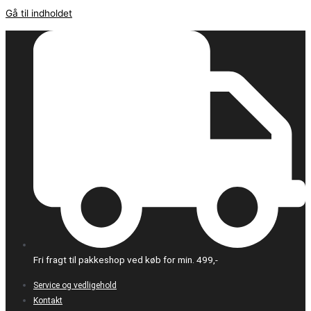
Gå til indholdet
Fri fragt til pakkeshop ved køb for min. 499,-
Service og vedligehold
Kontakt