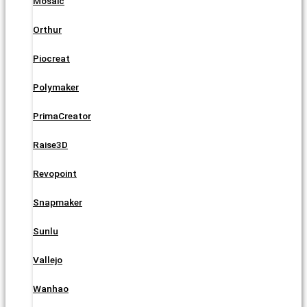
Mosaic
Orthur
Piocreat
Polymaker
PrimaCreator
Raise3D
Revopoint
Snapmaker
Sunlu
Vallejo
Wanhao