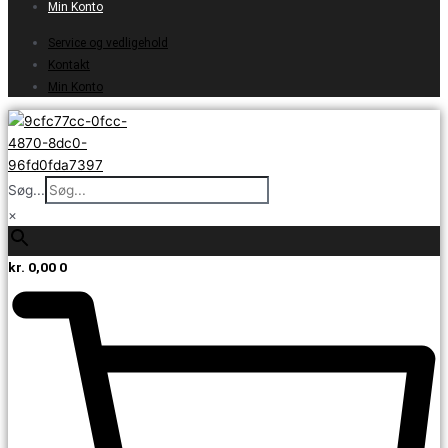
Min Konto
Service og vedligehold
Kontakt
Min Konto
Søg...
×
kr.
0,00
0