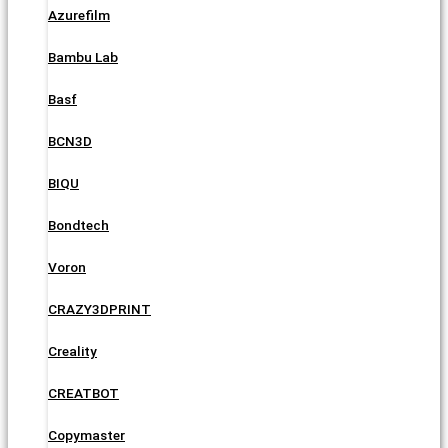
Azurefilm
Bambu Lab
Basf
BCN3D
BIQU
Bondtech
Voron
CRAZY3DPRINT
Creality
CREATBOT
Copymaster