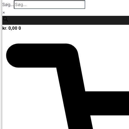
Søg...
×
kr.
0,00
0