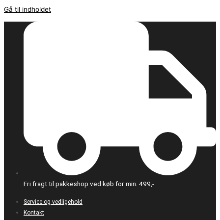
Gå til indholdet
Fri fragt til pakkeshop ved køb for min. 499,-
Service og vedligehold
Kontakt