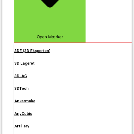
Open Mærker
3DE (3D Eksperten)
3D Lageret
3DLAC
3DTech
Ankermake
AnyCubic
Artillery