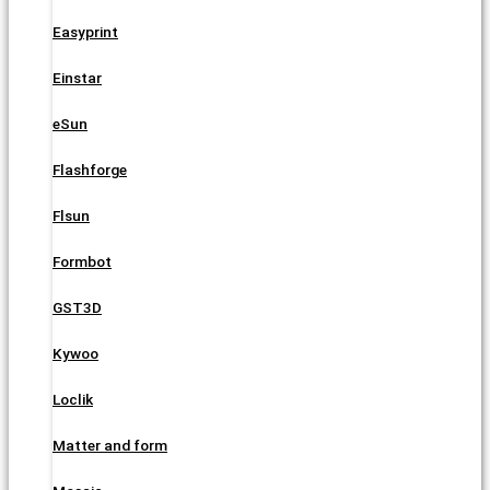
Easyprint
Einstar
eSun
Flashforge
Flsun
Formbot
GST3D
Kywoo
Loclik
Matter and form