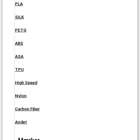
PLA
SILK
PETG
ABS
ASA
TPU
High Speed
Nylon
Carbon Fiber
Andet