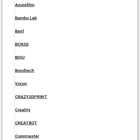
Azurefilm
Bambu Lab
Basf
BCN3D
BIQU
Bondtech
Voron
CRAZY3DPRINT
Creality
CREATBOT
Copymaster