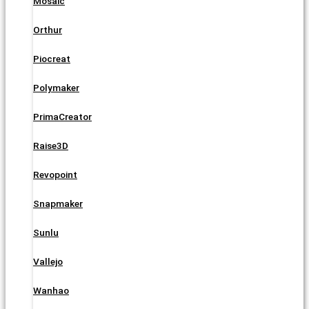
Mosaic
Orthur
Piocreat
Polymaker
PrimaCreator
Raise3D
Revopoint
Snapmaker
Sunlu
Vallejo
Wanhao