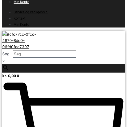
Min Konto
Service og vedligehold
Kontakt
Min Konto
Søg...
×
kr.
0,00
0