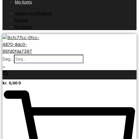
Min Konto
Service og vedligehold
Kontakt
Min Konto
Søg...
×
kr.
0,00
0