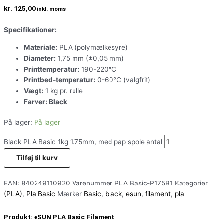
kr.
125,00
inkl. moms
Specifikationer:
Materiale:
PLA (polymælkesyre)
Diameter:
1,75 mm (±0,05 mm)
Printtemperatur:
190-220°C
Printbed-temperatur:
0-60°C (valgfrit)
Vægt:
1 kg pr. rulle
Farver: Black
På lager:
På lager
Black PLA Basic 1kg 1.75mm, med pap spole antal
Tilføj til kurv
EAN:
840249110920
Varenummer
PLA Basic-P175B1
Kategorier
(PLA)
,
Pla Basic
Mærker
Basic
,
black
,
esun
,
filament
,
pla
Produkt:
eSUN PLA Basic Filament