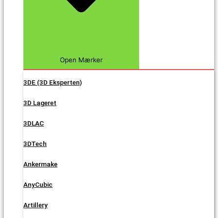
Open Mærker
3DE (3D Eksperten)
3D Lageret
3DLAC
3DTech
Ankermake
AnyCubic
Artillery