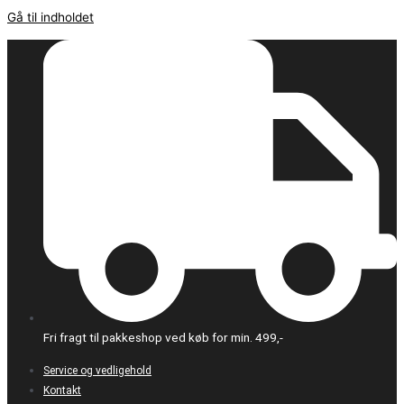
Gå til indholdet
Fri fragt til pakkeshop ved køb for min. 499,-
Service og vedligehold
Kontakt