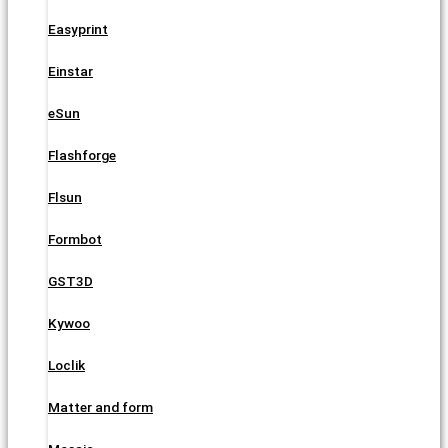
Easyprint
Einstar
eSun
Flashforge
Flsun
Formbot
GST3D
Kywoo
Loclik
Matter and form