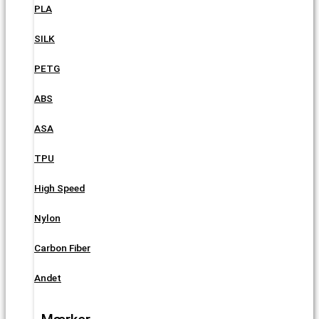
PLA
SILK
PETG
ABS
ASA
TPU
High Speed
Nylon
Carbon Fiber
Andet