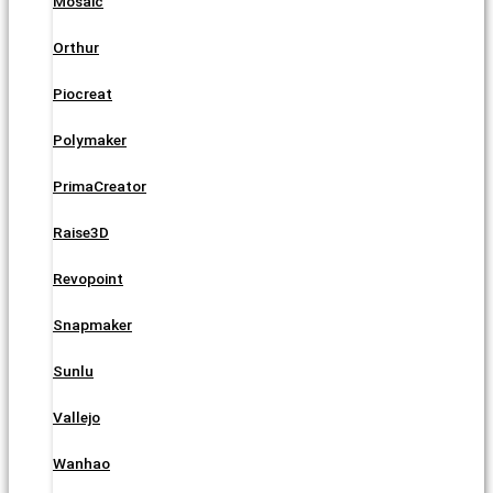
Mosaic
Orthur
Piocreat
Polymaker
PrimaCreator
Raise3D
Revopoint
Snapmaker
Sunlu
Vallejo
Wanhao