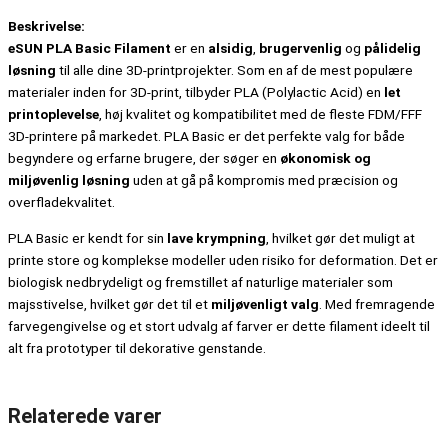
Beskrivelse:
eSUN PLA Basic Filament
er en
alsidig
,
brugervenlig
og
pålidelig
løsning
til alle dine 3D-printprojekter. Som en af de mest populære
materialer inden for 3D-print, tilbyder PLA (Polylactic Acid) en
let
printoplevelse
, høj kvalitet og kompatibilitet med de fleste FDM/FFF
3D-printere på markedet. PLA Basic er det perfekte valg for både
begyndere og erfarne brugere, der søger en
økonomisk og
miljøvenlig løsning
uden at gå på kompromis med præcision og
overfladekvalitet.
PLA Basic er kendt for sin
lave krympning
, hvilket gør det muligt at
printe store og komplekse modeller uden risiko for deformation. Det er
biologisk nedbrydeligt og fremstillet af naturlige materialer som
majsstivelse, hvilket gør det til et
miljøvenligt valg
. Med fremragende
farvegengivelse og et stort udvalg af farver er dette filament ideelt til
alt fra prototyper til dekorative genstande.
Relaterede varer