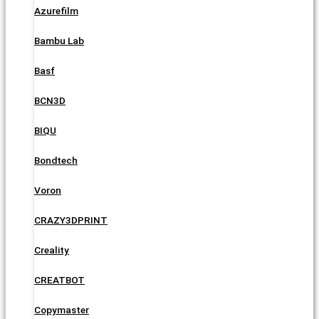
Azurefilm
Bambu Lab
Basf
BCN3D
BIQU
Bondtech
Voron
CRAZY3DPRINT
Creality
CREATBOT
Copymaster