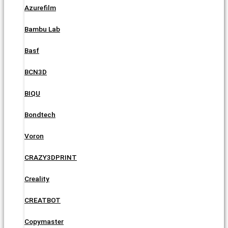
Azurefilm
Bambu Lab
Basf
BCN3D
BIQU
Bondtech
Voron
CRAZY3DPRINT
Creality
CREATBOT
Copymaster