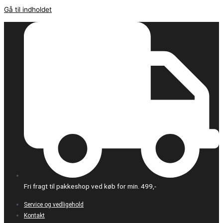
Gå til indholdet
Fri fragt til pakkeshop ved køb for min. 499,-
Service og vedligehold
Kontakt