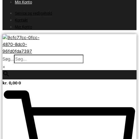
Min Konto
Service og vedligehold
Kontakt
Min Konto
Søg...
×
kr.
0,00
0