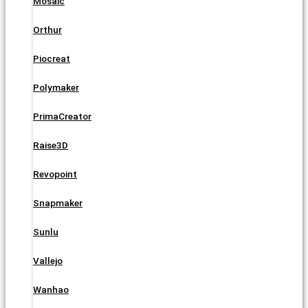
Mosaic
Orthur
Piocreat
Polymaker
PrimaCreator
Raise3D
Revopoint
Snapmaker
Sunlu
Vallejo
Wanhao