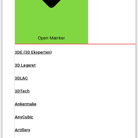
Open Mærker
3DE (3D Eksperten)
3D Lageret
3DLAC
3DTech
Ankermake
AnyCubic
Artillery