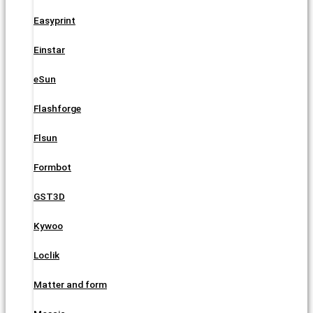
Easyprint
Einstar
eSun
Flashforge
Flsun
Formbot
GST3D
Kywoo
Loclik
Matter and form