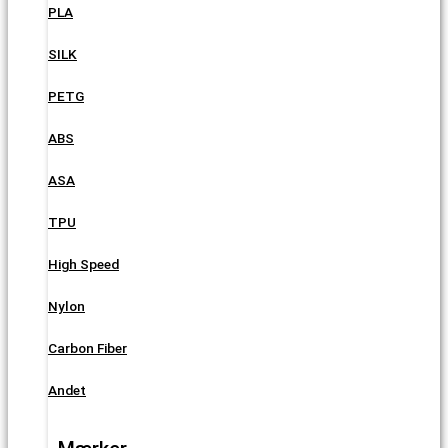
PLA
SILK
PETG
ABS
ASA
TPU
High Speed
Nylon
Carbon Fiber
Andet