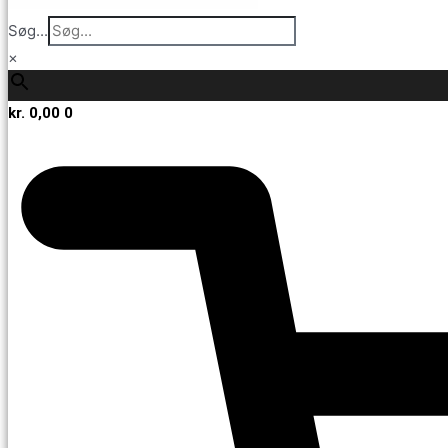
Søg...
×
kr.
0,00
0