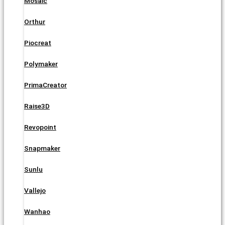
Mosaic
Orthur
Piocreat
Polymaker
PrimaCreator
Raise3D
Revopoint
Snapmaker
Sunlu
Vallejo
Wanhao