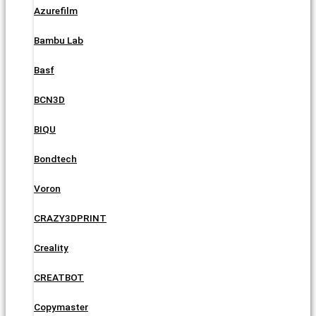
Azurefilm
Bambu Lab
Basf
BCN3D
BIQU
Bondtech
Voron
CRAZY3DPRINT
Creality
CREATBOT
Copymaster