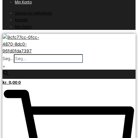
Min Konto
Service og vedligehold
Kontakt
Min Konto
Søg...
×
kr.
0,00
0