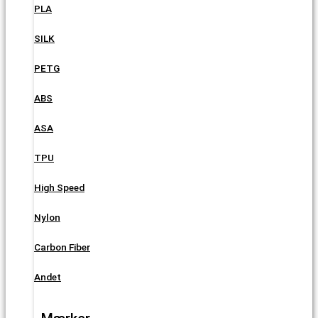
PLA
SILK
PETG
ABS
ASA
TPU
High Speed
Nylon
Carbon Fiber
Andet