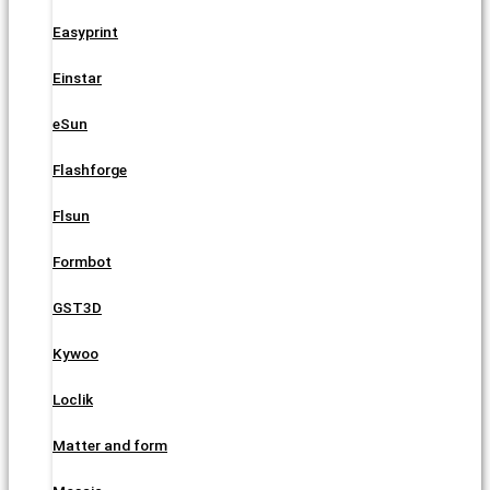
Easyprint
Einstar
eSun
Flashforge
Flsun
Formbot
GST3D
Kywoo
Loclik
Matter and form