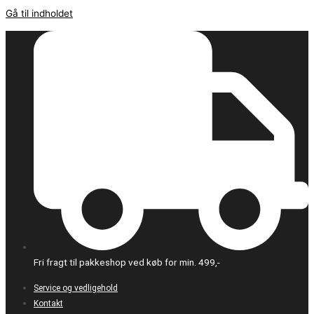
Gå til indholdet
Fri fragt til pakkeshop ved køb for min. 499,-
Service og vedligehold
Kontakt