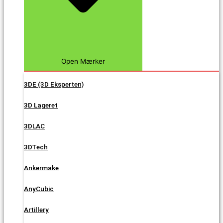
Open Mærker
3DE (3D Eksperten)
3D Lageret
3DLAC
3DTech
Ankermake
AnyCubic
Artillery