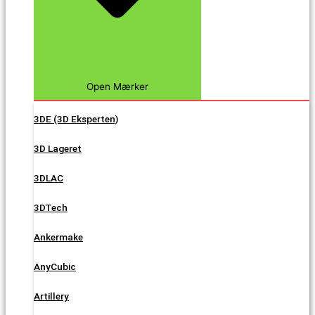
Open Mærker
3DE (3D Eksperten)
3D Lageret
3DLAC
3DTech
Ankermake
AnyCubic
Artillery