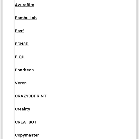
Azurefilm
Bambu Lab
Basf
BCN3D
BIQU
Bondtech
Voron
CRAZY3DPRINT
Creality
CREATBOT
Copymaster