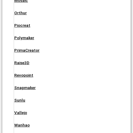
Mosaic
Orthur
Piocreat
Polymaker
PrimaCreator
Raise3D
Revopoint
Snapmaker
Sunlu
Vallejo
Wanhao