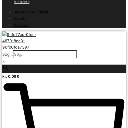
Min Konto
Service og vedligehold
Kontakt
Min Konto
Søg...
×
kr.
0,00
0