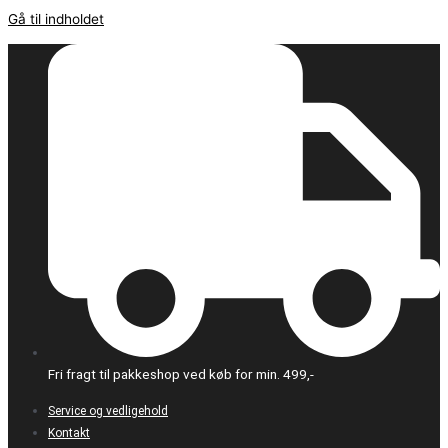
Gå til indholdet
Fri fragt til pakkeshop ved køb for min. 499,-
Service og vedligehold
Kontakt