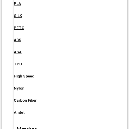
PLA
SILK
PETG
ABS
ASA
TPU
High Speed
Nylon
Carbon Fiber
Andet