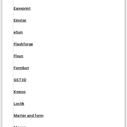
Easyprint
Einstar
eSun
Flashforge
Flsun
Formbot
GST3D
Kywoo
Loclik
Matter and form