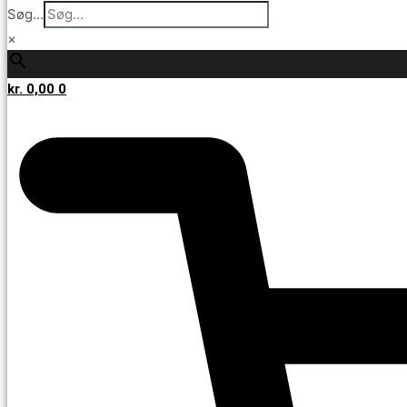
Søg...
×
kr.
0,00
0