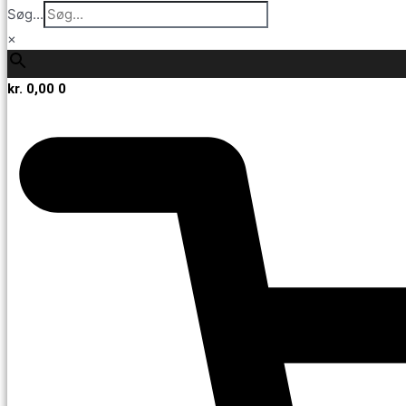
Søg...
×
kr.
0,00
0