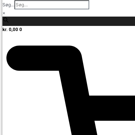
Søg...
×
kr.
0,00
0