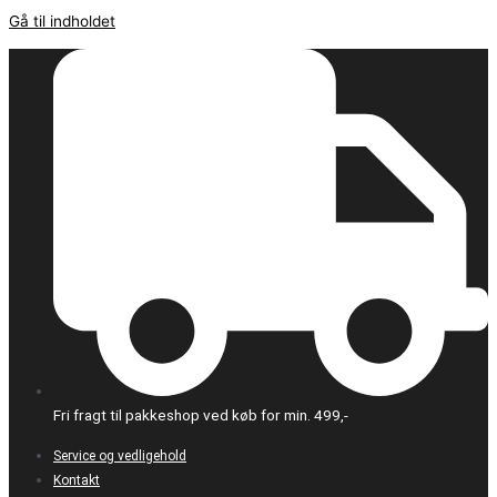
Gå til indholdet
Fri fragt til pakkeshop ved køb for min. 499,-
Service og vedligehold
Kontakt