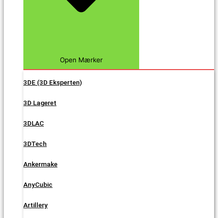
Open Mærker
3DE (3D Eksperten)
3D Lageret
3DLAC
3DTech
Ankermake
AnyCubic
Artillery