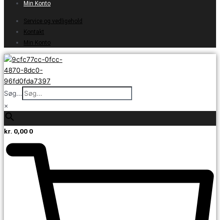
Min Konto
Service og vedligehold
Kontakt
Min Konto
Søg...
×
kr.
0,00
0