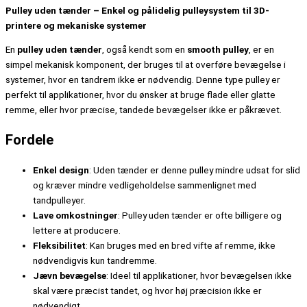
Pulley uden tænder – Enkel og pålidelig pulleysystem til 3D-
printere og mekaniske systemer
En
pulley uden tænder
, også kendt som en
smooth pulley
, er en
simpel mekanisk komponent, der bruges til at overføre bevægelse i
systemer, hvor en tandrem ikke er nødvendig. Denne type pulley er
perfekt til applikationer, hvor du ønsker at bruge flade eller glatte
remme, eller hvor præcise, tandede bevægelser ikke er påkrævet.
Fordele
Enkel design
: Uden tænder er denne pulley mindre udsat for slid
og kræver mindre vedligeholdelse sammenlignet med
tandpulleyer.
Lave omkostninger
: Pulley uden tænder er ofte billigere og
lettere at producere.
Fleksibilitet
: Kan bruges med en bred vifte af remme, ikke
nødvendigvis kun tandremme.
Jævn bevægelse
: Ideel til applikationer, hvor bevægelsen ikke
skal være præcist tandet, og hvor høj præcision ikke er
nødvendigt.