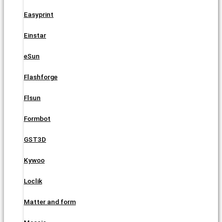
Easyprint
Einstar
eSun
Flashforge
Flsun
Formbot
GST3D
Kywoo
Loclik
Matter and form