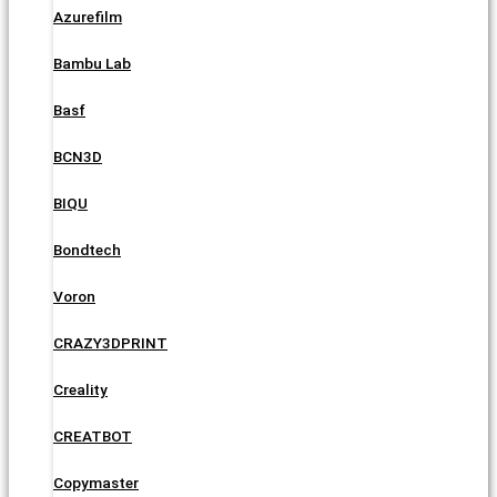
Azurefilm
Bambu Lab
Basf
BCN3D
BIQU
Bondtech
Voron
CRAZY3DPRINT
Creality
CREATBOT
Copymaster