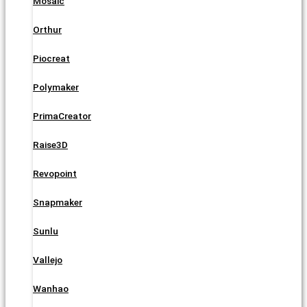
Mosaic
Orthur
Piocreat
Polymaker
PrimaCreator
Raise3D
Revopoint
Snapmaker
Sunlu
Vallejo
Wanhao