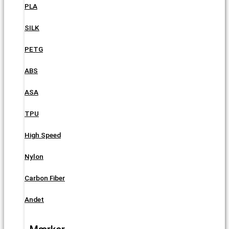
PLA
SILK
PETG
ABS
ASA
TPU
High Speed
Nylon
Carbon Fiber
Andet