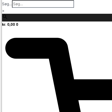
Søg...
×
kr.
0,00
0