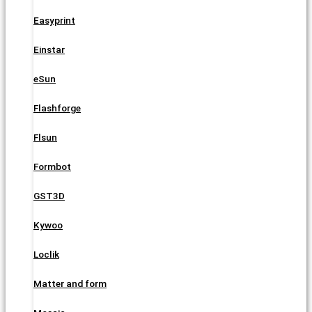
Easyprint
Einstar
eSun
Flashforge
Flsun
Formbot
GST3D
Kywoo
Loclik
Matter and form