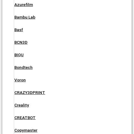
Azurefilm
Bambu Lab
Basf
BCN3D
BIQU
Bondtech
Voron
CRAZY3DPRINT
Creality
CREATBOT
Copymaster