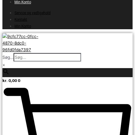
Min Konto
Service og vedligehold
Kontakt
Min Konto
Søg...
×
kr.
0,00
0