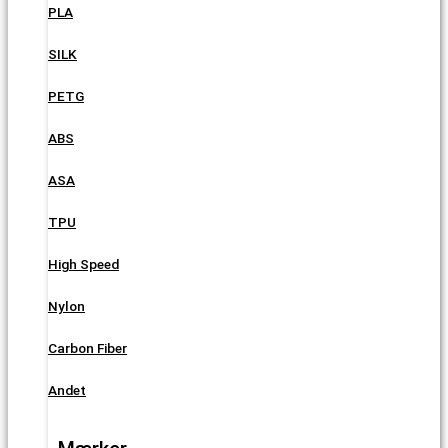
PLA
SILK
PETG
ABS
ASA
TPU
High Speed
Nylon
Carbon Fiber
Andet