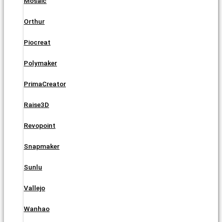
Mosaic
Orthur
Piocreat
Polymaker
PrimaCreator
Raise3D
Revopoint
Snapmaker
Sunlu
Vallejo
Wanhao