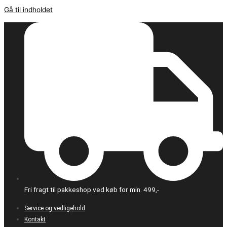
Gå til indholdet
Fri fragt til pakkeshop ved køb for min. 499,-
Service og vedligehold
Kontakt