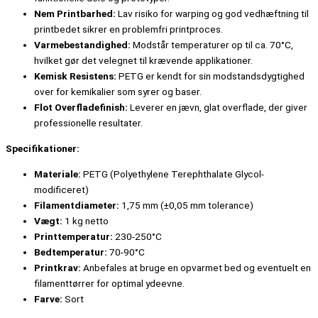
Nem Printbarhed:
Lav risiko for warping og god vedhæftning til
printbedet sikrer en problemfri printproces.
Varmebestandighed:
Modstår temperaturer op til ca. 70°C,
hvilket gør det velegnet til krævende applikationer.
Kemisk Resistens:
PETG er kendt for sin modstandsdygtighed
over for kemikalier som syrer og baser.
Flot Overfladefinish:
Leverer en jævn, glat overflade, der giver
professionelle resultater.
Specifikationer:
Materiale:
PETG (Polyethylene Terephthalate Glycol-
modificeret)
Filamentdiameter:
1,75 mm (±0,05 mm tolerance)
Vægt:
1 kg netto
Printtemperatur:
230-250°C
Bedtemperatur:
70-90°C
Printkrav:
Anbefales at bruge en opvarmet bed og eventuelt en
filamenttørrer for optimal ydeevne.
Farve:
Sort