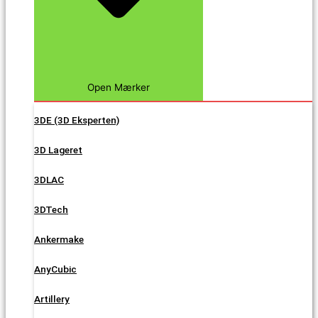
Open Mærker
3DE (3D Eksperten)
3D Lageret
3DLAC
3DTech
Ankermake
AnyCubic
Artillery