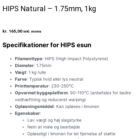
HIPS Natural – 1.75mm, 1kg
kr.
165,00
inkl. moms
Specifikationer for HIPS esun
Filamenttype
: HIPS (High Impact Polystyrene)
Diameter
: 1.75mm
Vægt
: 1 kg rulle
Farve
: Typisk hvid eller lys neutral
Printtemperatur
: 230-250°C
Opvarmet byggeplatform
: 90-110°C (anbefales for bedre
vedhæftning og reduceret warping)
Opløsningsmiddel
: Kan opløses i limonen
Egenskaber
:
Lav vægt og høj slagstyrke
Nem at male og bearbejde
Opløseligt i limonen for let fjernelse af støtte