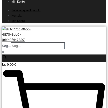
Min Konto
Service og vedligehold
Kontakt
Min Konto
Søg...
×
kr.
0,00
0