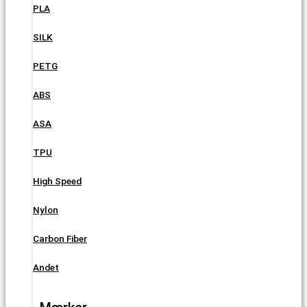
PLA
SILK
PETG
ABS
ASA
TPU
High Speed
Nylon
Carbon Fiber
Andet