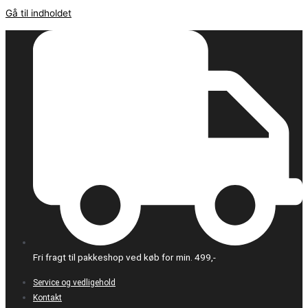
Gå til indholdet
Fri fragt til pakkeshop ved køb for min. 499,-
Service og vedligehold
Kontakt