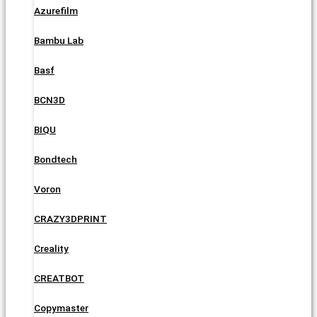
Azurefilm
Bambu Lab
Basf
BCN3D
BIQU
Bondtech
Voron
CRAZY3DPRINT
Creality
CREATBOT
Copymaster