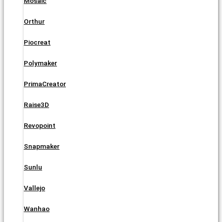
Mosaic
Orthur
Piocreat
Polymaker
PrimaCreator
Raise3D
Revopoint
Snapmaker
Sunlu
Vallejo
Wanhao