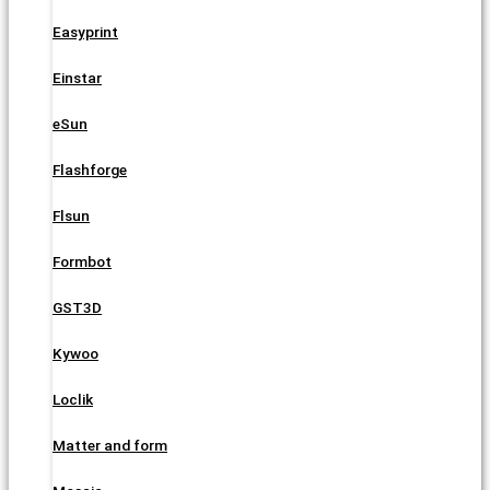
Easyprint
Einstar
eSun
Flashforge
Flsun
Formbot
GST3D
Kywoo
Loclik
Matter and form