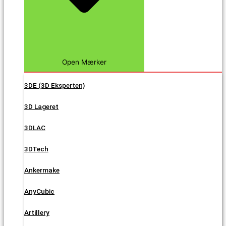
Open Mærker
3DE (3D Eksperten)
3D Lageret
3DLAC
3DTech
Ankermake
AnyCubic
Artillery