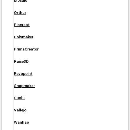
Mosaic
Orthur
Piocreat
Polymaker
PrimaCreator
Raise3D
Revopoint
Snapmaker
Sunlu
Vallejo
Wanhao