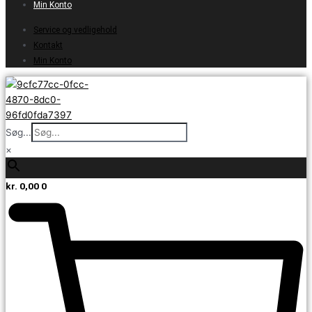
Min Konto
Service og vedligehold
Kontakt
Min Konto
Søg...
×
kr.
0,00
0