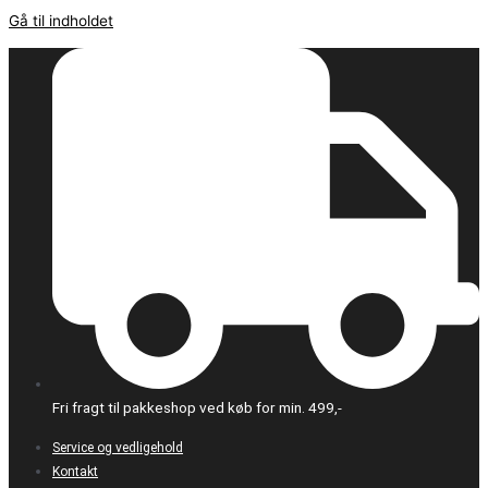
Gå til indholdet
Fri fragt til pakkeshop ved køb for min. 499,-
Service og vedligehold
Kontakt