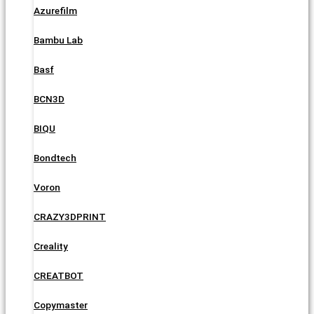
Azurefilm
Bambu Lab
Basf
BCN3D
BIQU
Bondtech
Voron
CRAZY3DPRINT
Creality
CREATBOT
Copymaster