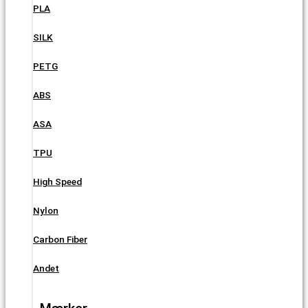
PLA
SILK
PETG
ABS
ASA
TPU
High Speed
Nylon
Carbon Fiber
Andet