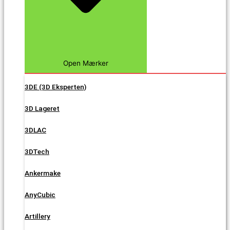
Open Mærker
3DE (3D Eksperten)
3D Lageret
3DLAC
3DTech
Ankermake
AnyCubic
Artillery