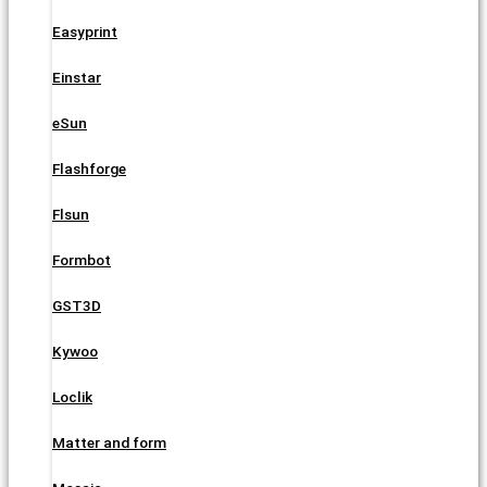
Easyprint
Einstar
eSun
Flashforge
Flsun
Formbot
GST3D
Kywoo
Loclik
Matter and form