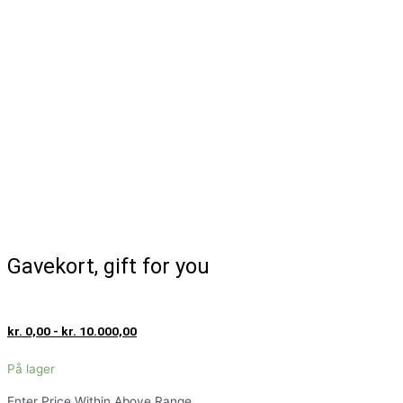
Gavekort, gift for you
kr.
From :
xyz test
To :
xyz@gmail.com
Message :
Write your message gift card receiver
Gavekort, gift for you
kr.
0,00
-
kr.
10.000,00
På lager
Enter Price Within Above Range