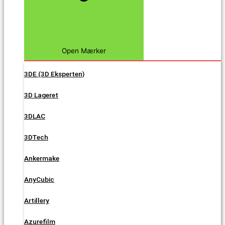
Open Mærker
3DE (3D Eksperten)
3D Lageret
3DLAC
3DTech
Ankermake
AnyCubic
Artillery
Azurefilm