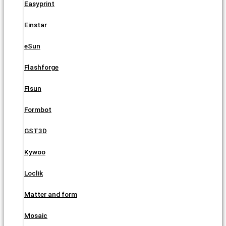
Easyprint
Einstar
eSun
Flashforge
Flsun
Formbot
GST3D
Kywoo
Loclik
Matter and form
Mosaic