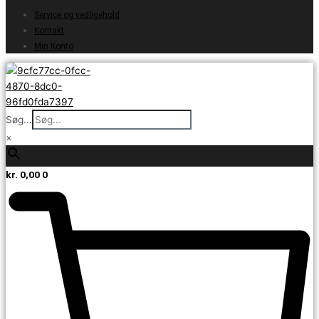
Service og vedligehold
Kontakt
Min Konto
Søg...
×
kr.
0,00
0