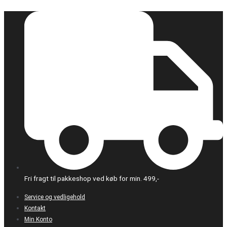
Gå
Extruder
til
Cleaner
indholdet
Wire
-
1.75mm
antal
Fri fragt til pakkeshop ved køb for min. 499,-
Service og vedligehold
Kontakt
Min Konto