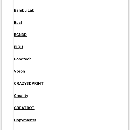
Bambu Lab
Basf
BCN3D
BIQU
Bondtech
Voron
CRAZY3DPRINT
Creality
CREATBOT
Copymaster