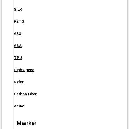
SILK
PETG
ABS
ASA
TPU
High Speed
Nylon
Carbon Fiber
Andet
Mærker