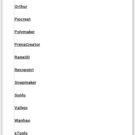
Orthur
Piocreat
Polymaker
PrimaCreator
Raise3D
Revopoint
Snapmaker
Sunlu
Vallejo
Wanhao
xTools