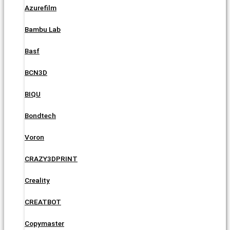
Azurefilm
Bambu Lab
Basf
BCN3D
BIQU
Bondtech
Voron
CRAZY3DPRINT
Creality
CREATBOT
Copymaster