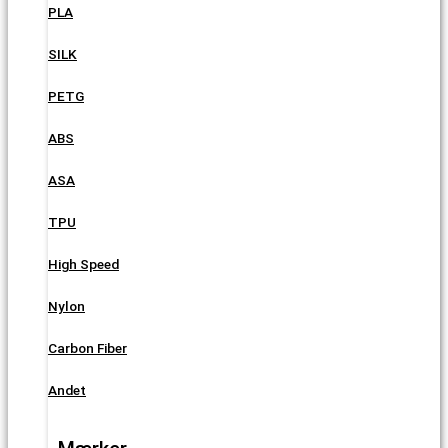
PLA
SILK
PETG
ABS
ASA
TPU
High Speed
Nylon
Carbon Fiber
Andet