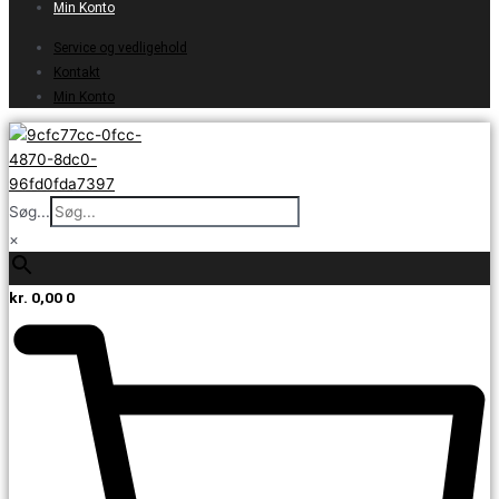
Min Konto
Service og vedligehold
Kontakt
Min Konto
Søg...
×
kr.
0,00
0