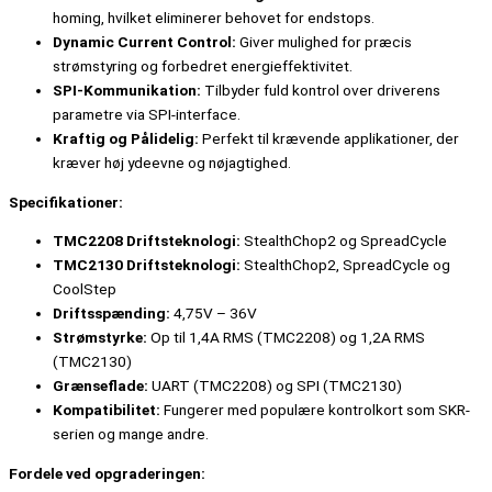
homing, hvilket eliminerer behovet for endstops.
Dynamic Current Control:
Giver mulighed for præcis
strømstyring og forbedret energieffektivitet.
SPI-Kommunikation:
Tilbyder fuld kontrol over driverens
parametre via SPI-interface.
Kraftig og Pålidelig:
Perfekt til krævende applikationer, der
kræver høj ydeevne og nøjagtighed.
Specifikationer:
TMC2208 Driftsteknologi:
StealthChop2 og SpreadCycle
TMC2130 Driftsteknologi:
StealthChop2, SpreadCycle og
CoolStep
Driftsspænding:
4,75V – 36V
Strømstyrke:
Op til 1,4A RMS (TMC2208) og 1,2A RMS
(TMC2130)
Grænseflade:
UART (TMC2208) og SPI (TMC2130)
Kompatibilitet:
Fungerer med populære kontrolkort som SKR-
serien og mange andre.
Fordele ved opgraderingen: