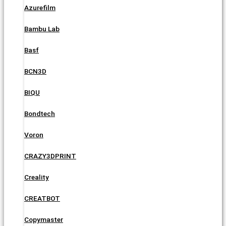
Azurefilm
Bambu Lab
Basf
BCN3D
BIQU
Bondtech
Voron
CRAZY3DPRINT
Creality
CREATBOT
Copymaster