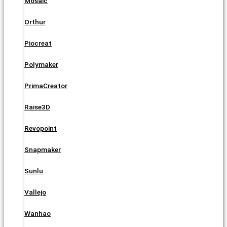
Mosaic
Orthur
Piocreat
Polymaker
PrimaCreator
Raise3D
Revopoint
Snapmaker
Sunlu
Vallejo
Wanhao