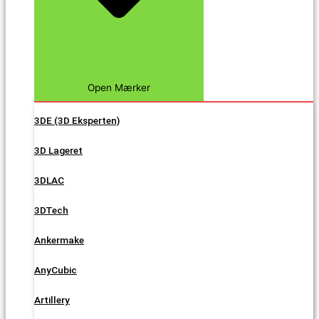
Open Mærker
3DE (3D Eksperten)
3D Lageret
3DLAC
3DTech
Ankermake
AnyCubic
Artillery