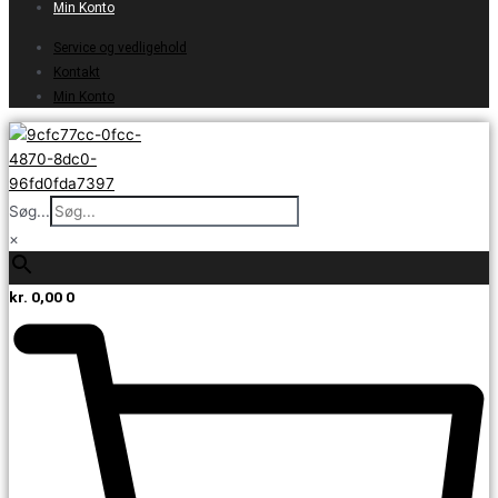
Min Konto
Service og vedligehold
Kontakt
Min Konto
Søg...
×
kr.
0,00
0