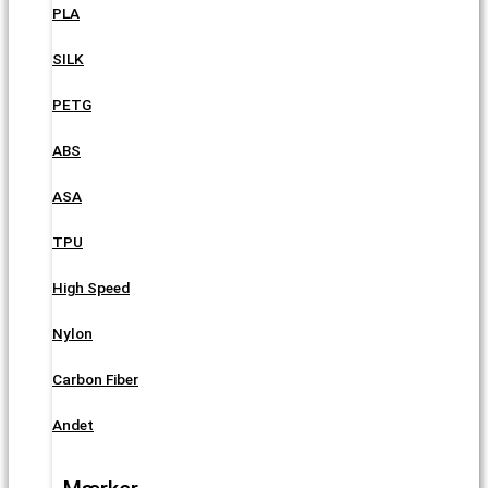
PLA
SILK
PETG
ABS
ASA
TPU
High Speed
Nylon
Carbon Fiber
Andet