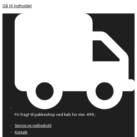
Gå til indholdet
Fri fragt til pakkeshop ved køb for min. 499,-
Service og vedligehold
Kontakt