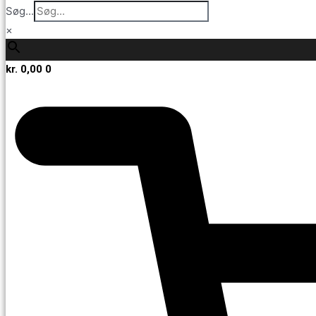
Søg...
×
kr.
0,00
0