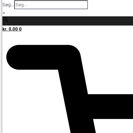
Søg...
×
kr.
0,00
0