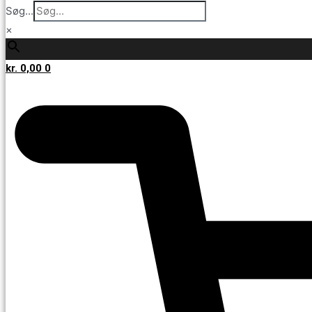
Søg...
×
kr.
0,00
0