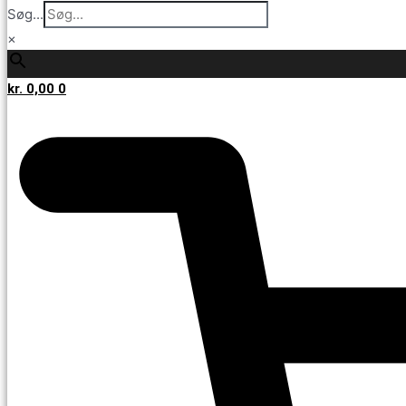
Søg...
×
kr.
0,00
0