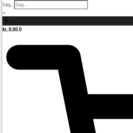
Søg...
×
kr.
0,00
0