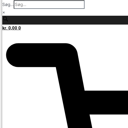
Søg...
×
kr.
0,00
0